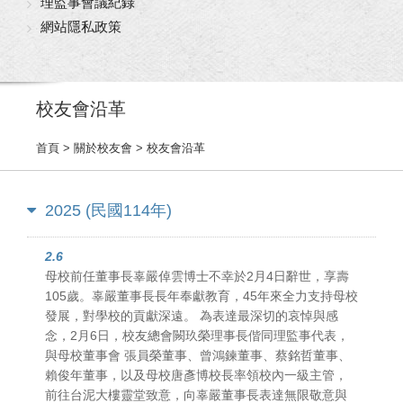
理監事會議紀錄
網站隱私政策
校友會沿革
首頁
> 關於校友會 > 校友會沿革
2025 (民國114年)
2.6
母校前任董事長辜嚴倬雲博士不幸於2月4日辭世，享壽
105歲。辜嚴董事長長年奉獻教育，45年來全力支持母校
發展，對學校的貢獻深遠。 為表達最深切的哀悼與感
念，2月6日，校友總會闕玖榮理事長偕同理監事代表，
與母校董事會 張員榮董事、曾鴻鍊董事、蔡銘哲董事、
賴俊年董事，以及母校唐彥博校長率領校內一級主管，
前往台泥大樓靈堂致意，向辜嚴董事長表達無限敬意與