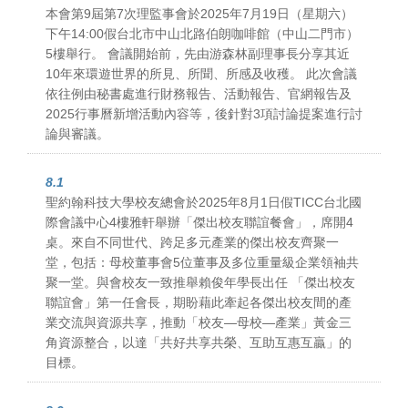
本會第9屆第7次理監事會於2025年7月19日（星期六）
下午14:00假台北市中山北路伯朗咖啡館（中山二門市）
5樓舉行。 會議開始前，先由游森林副理事長分享其近
10年來環遊世界的所見、所聞、所感及收穫。 此次會議
依往例由秘書處進行財務報告、活動報告、官網報告及
2025行事曆新增活動內容等，後針對3項討論提案進行討
論與審議。
8.1
聖約翰科技大學校友總會於2025年8月1日假TICC台北國
際會議中心4樓雅軒舉辦「傑出校友聯誼餐會」，席開4
桌。來自不同世代、跨足多元產業的傑出校友齊聚一
堂，包括：母校董事會5位董事及多位重量級企業領袖共
聚一堂。與會校友一致推舉賴俊年學長出任 「傑出校友
聯誼會」第一任會長，期盼藉此牽起各傑出校友間的產
業交流與資源共享，推動「校友—母校—產業」黃金三
角資源整合，以達「共好共享共榮、互助互惠互贏」的
目標。