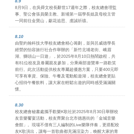
8.9
8月9日，在吳舜文校長辭世17週年之際，校友總會理監
事、聖公會張員榮主教、新埔第一屆學長姐及母校主管
一同前往金寶山，獻花追思、虔誠祈禱。
8.10
由聖約翰科技大學校友總會精心籌劃，並與呂威德學長
經營的怡容旅行社合作舉辦的「新竹北埔老街、峨眉
湖、獅頭山一日遊」，於2025年8月10日熱鬧啟程，共
有81位校友及眷屬親友參加，分乘兩部遊覽車一路歡笑
前行。此次活動提供校友專屬超優惠方案，只要400元即
可享有車資、保險、午餐及電動船遊湖，校友總會更貼
心招待午餐飲料，讓大家在輕鬆出遊的同時感受滿滿關
懷。
8.30
校友總會秘書處攜手歡樂K歌社於2025年8月30日舉辦校
友音樂饗宴活動，校友齊聚台北市德惠街的「金城音樂
會館」。現場不僅有三人編制的Live樂隊伴奏，更搭配校
友K歌演出，讓每一首歌曲都充滿渲染力，喚醒大家的青