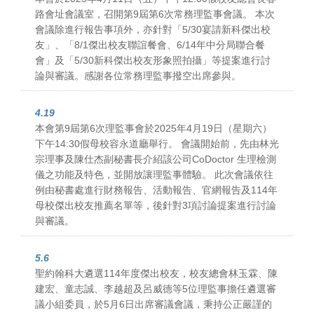
路會址會議室，召開第9屆第6次常務理監事會議。 本次
會議除進行報告事項外，亦針對「5/30宴請新科傑出校
友」、「8/1傑出校友聯誼餐會、6/14年中分局聯合餐
會」及「5/30新科傑出校友形象照拍攝」等提案進行討
論與審議。感謝各位常務理監事撥空出席參與。
4.19
本會第9屆第6次理監事會於2025年4月19日（星期六）
下午14:30假母校容永道廳舉行。 會議開始前，先由林光
宗理事及陳仕杰副秘書長介紹該公司CoDoctor 生理檢測
儀之功能及特色，並開放讓理監事體驗。 此次會議依往
例由秘書處進行財務報告、活動報告、官網報告及114年
母校傑出校友推薦名單等，後針對3項討論提案進行討論
與審議。
5.6
聖約翰科大遴選114年度傑出校友，校友總會林玉霖、陳
建宏、童志誠、李越超及呂威德等5位理監事擔任遴選審
議小組委員，於5月6日出席審議會議，秉持公正嚴謹的