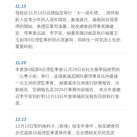
11.13
母校於11月13日在降臨堂舉行「大一成年禮」，陪伴新
鮮人從青少年跨入成年階段，象徵責任、義務與自我選
擇的開始。典禮莊重而溫馨，校友總會副理事長陳建
宏、理事童志誠、李宇宸、秘書長陳詩銘及執行秘書王
玉如等5位理監事幹部出席參與，與師生一同見證人生的
重要時刻。
11.29
本會第9屆第8次理監事會11月29日在杜文薇學姐經營的
「心粵小廚」舉行，這場會議是闕玖榮理事長任內最後
一次主持的理監事會。 秘書處依往例進行財務報告、活
動報告、官網報告及2025行事曆內容報告。 本次年會總
召李宇宸則針對12月13日年會籌備狀況報告目前執行進
度。
12.13
12月13日聖約翰科大（新埔）校友年會中，校友總會同
步完成第10屆理監事選舉作業，在全體校友共同見證