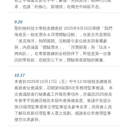
長之手傳遞至新生手中，象徵「光與真理」精神代代相
承，也讓「約翰心、新埔情」在燭光中綿延不息。
9.20
聖約翰科技大學校友總會於 2025年9月20日舉辦「我們
海底見～校友潛水＆浮潛體驗活動」，在新北市貢寮區
「達克海洋」熱鬧展開。活動吸引多位校友與眷屬參
與，內容涵蓋「體驗潛水」、「浮潛探索」與「玩水＋
烤肉趴」。在專業教練的全程陪伴下，即使是第一次嘗
試的學長姐，也能安心下水，體驗海底探險的樂趣。
10.17
本會於2025年10月17日（五）中午12:00假校友總會長
春路會址會議室，召開第9屆第8次常務理監事會議。 本
次會議除進行秘書處工作報告事項外，亦邀請2025校友
年會李宇宸總召報告本屆年會籌備進度。會議中並提出
第10屆理監事選舉之理監事提名參考名單，供與會人員
了解目前新任理監事人選之規劃。感謝各位常務理監事
撥空出席參與。