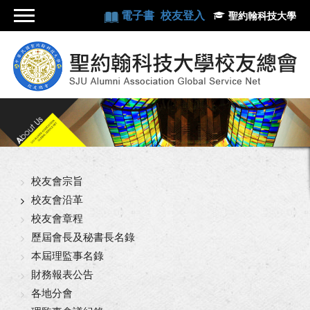
電子書
校友登入
聖約翰科技大學
校友會宗旨
校友會沿革
校友會章程
歷屆會長及秘書長名錄
本屆理監事名錄
財務報表公告
各地分會