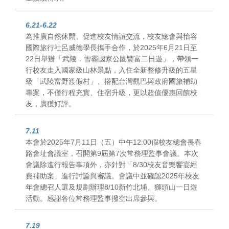
6.21-6.22
為推廣自然休閒、促進校友情誼交流，校友總會與怡容
國際旅行社呂威德學長攜手合作，於2025年6月21日至
22日舉辦「武陵．雪霸國家公園豐富二日遊」，帶領一
行校友走入國家級山林景點，入住全新整修升級的五星
級「武陵富野渡假村」、搭配台灣觀巴與政府國旅補助
專案，不僅行程充實、住宿升級，更以超值優惠回饋校
友，廣獲好評。
7.11
本會於2025年7月11日（五）中午12:00假校友總會長春
路會址會議室，召開第9屆第7次常務理監事會議。本次
會議除進行報告事項外，亦針對「8/30校友音樂饗宴經
費補助案」進行討論與審議。會議中並確認2025年校友
年會總召人選及規劃辦理8/10新竹北埔、獅頭山一日遊
活動。感謝各位常務理監事撥空出席參與。
7.19