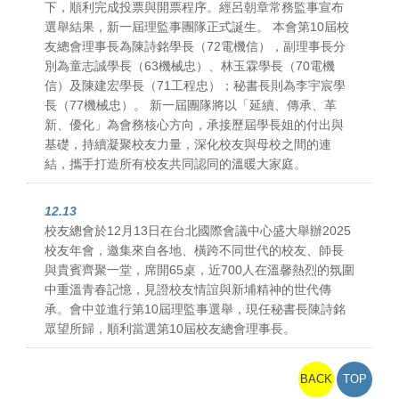
下，順利完成投票與開票程序。經呂朝章常務監事宣布
選舉結果，新一屆理監事團隊正式誕生。 本會第10屆校
友總會理事長為陳詩銘學長（72電機信），副理事長分
別為童志誠學長（63機械忠）、林玉霖學長（70電機
信）及陳建宏學長（71工程忠）；秘書長則為李宇宸學
長（77機械忠）。 新一屆團隊將以「延續、傳承、革
新、優化」為會務核心方向，承接歷屆學長姐的付出與
基礎，持續凝聚校友力量，深化校友與母校之間的連
結，攜手打造所有校友共同認同的溫暖大家庭。
12.13
校友總會於12月13日在台北國際會議中心盛大舉辦2025
校友年會，邀集來自各地、橫跨不同世代的校友、師長
與貴賓齊聚一堂，席開65桌，近700人在溫馨熱烈的氛圍
中重溫青春記憶，見證校友情誼與新埔精神的世代傳
承。會中並進行第10屆理監事選舉，現任秘書長陳詩銘
眾望所歸，順利當選第10屆校友總會理事長。
BACK
TOP