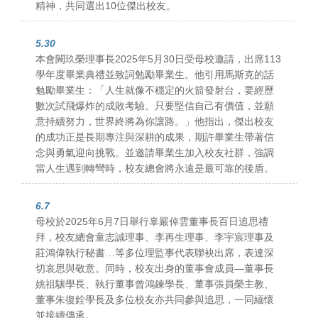
精神，共同選出10位傑出校友。
5.30
本會闕玖榮理事長2025年5月30日受母校邀請，出席113
學年度畢業典禮並致詞勉勵畢業生。他引用馬斯克的話
勉勵畢業生：「人生就像不穩定的火箭發射台，要經歷
數次試飛爆炸的成敗考驗。只要堅信自己有價值，並願
意持續努力，世界終將為你讓路。」他指出，傑出校友
的成功正是長期專注與深耕的成果，期許畢業生帶著信
念與勇氣迎向挑戰。並邀請畢業生加入校友社群，強調
當人生遇到轉彎時，校友總會將永遠是最可靠的後盾。
6.7
母校於2025年6月7日舉行辜嚴倬雲董事長百日追思禮
拜，校友總會童志誠理事、李再生理事、李宇宸理事及
莊鴻偉執行秘書…等多位理監事代表聯袂出席，表達深
切哀思與敬意。同時，校友出身的董事會成員—董事長
姚祖驤學長、執行董事曾鴻鍊學長、董事張員榮主教、
董事朱復銓學長及多位校友亦共同參與追思，一同緬懷
並接續傳承。