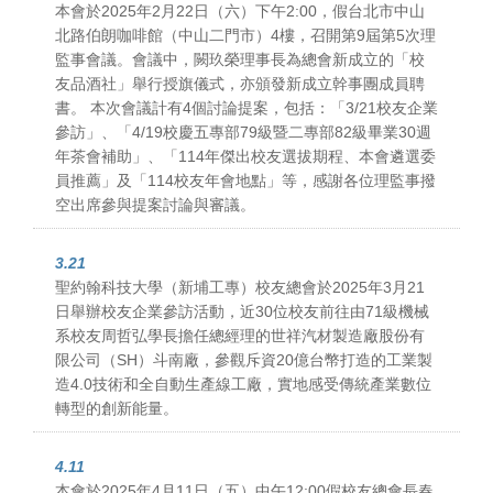
本會於2025年2月22日（六）下午2:00，假台北市中山
北路伯朗咖啡館（中山二門市）4樓，召開第9屆第5次理
監事會議。會議中，闕玖榮理事長為總會新成立的「校
友品酒社」舉行授旗儀式，亦頒發新成立幹事團成員聘
書。 本次會議計有4個討論提案，包括：「3/21校友企業
參訪」、「4/19校慶五專部79級暨二專部82級畢業30週
年茶會補助」、「114年傑出校友選拔期程、本會遴選委
員推薦」及「114校友年會地點」等，感謝各位理監事撥
空出席參與提案討論與審議。
3.21
聖約翰科技大學（新埔工專）校友總會於2025年3月21
日舉辦校友企業參訪活動，近30位校友前往由71級機械
系校友周哲弘學長擔任總經理的世祥汽材製造廠股份有
限公司（SH）斗南廠，參觀斥資20億台幣打造的工業製
造4.0技術和全自動生產線工廠，實地感受傳統產業數位
轉型的創新能量。
4.11
本會於2025年4月11日（五）中午12:00假校友總會長春