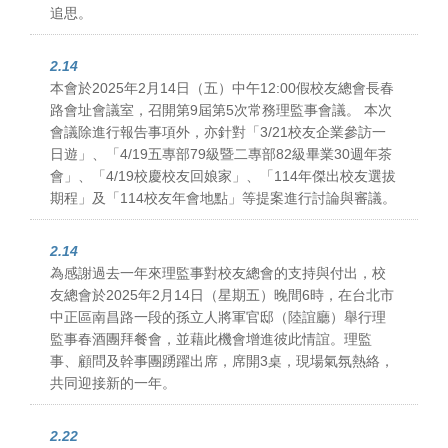
追思。
2.14
本會於2025年2月14日（五）中午12:00假校友總會長春
路會址會議室，召開第9屆第5次常務理監事會議。 本次
會議除進行報告事項外，亦針對「3/21校友企業參訪一
日遊」、「4/19五專部79級暨二專部82級畢業30週年茶
會」、「4/19校慶校友回娘家」、「114年傑出校友選拔
期程」及「114校友年會地點」等提案進行討論與審議。
2.14
為感謝過去一年來理監事對校友總會的支持與付出，校
友總會於2025年2月14日（星期五）晚間6時，在台北市
中正區南昌路一段的孫立人將軍官邸（陸誼廳）舉行理
監事春酒團拜餐會，並藉此機會增進彼此情誼。理監
事、顧問及幹事團踴躍出席，席開3桌，現場氣氛熱絡，
共同迎接新的一年。
2.22