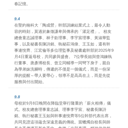
春記憶。
9.4
在聖約翰科大「陶成營」幹部訓練結業式上，最令人動
容的時刻，莫過於象徵謙卑與傳承的「濯足禮」。 校友
總會童志誠理事、林子欽理事、李宇宸理事、黃淑華監
事，以及秘書長陳詩銘、執秘莊鴻偉、王玉如，還有幹
事連悅齊、江宏倫等多位理監事及秘書處幹部於2025年9
月4日重返母校，共同參與盛會。 7位學長姐與曾鴻鍊執
行董事、唐彥博校長、曾立同輔導一同彎下身子，親自
為學弟妹洗腳時，傳遞的不僅是一個儀式，而是一份深
厚的提醒～帶人要帶心，領導不是高高在上，而是先從
服務與付出開始。
9.8
母校於9月8日晚間在降臨堂舉行隆重的「薪火相傳」儀
式。校友總會理事童志誠、理事李宇宸、秘書長陳詩
銘、執行秘書王玉如與幹事連悅齊等5位幹部代表出席，
共同見證這項蘊含深遠意義的傳統。當蠟燭自校長與師