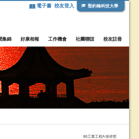
電子書
校友登入
聖約翰科技大學
聞集錦
好康相報
工作機會
社團聯誼
校友註冊
86工業工程A 徐祥哲