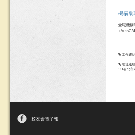
機構助
全職機構
+AutoCA
工作連
地址連
114台北市
校友會電子報