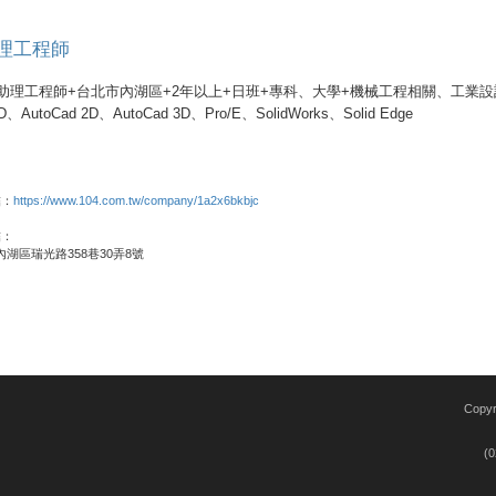
理工程師
助理工程師+台北市內湖區+2年以上+日班+專科、大學+機械工程相關、工業設計
D、AutoCad 2D、AutoCad 3D、Pro/E、SolidWorks、Solid Edge
結：
https://www.104.com.tw/company/1a2x6bkbjc
結：
內湖區瑞光路358巷30弄8號
Copy
(