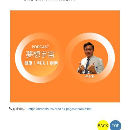
好康連結：
https://dreamsuniverse.ck.page/3ee0e1b4da
BACK
TOP