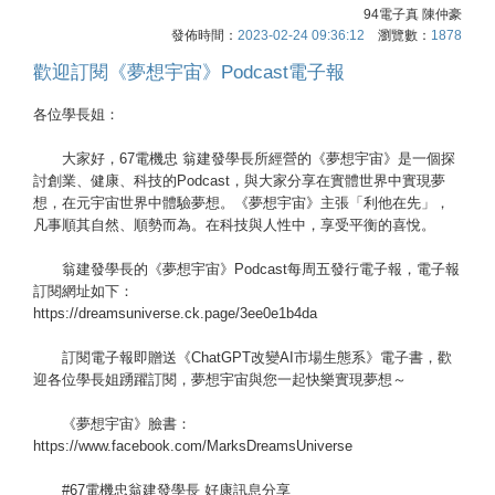
94電子真 陳仲豪
發佈時間：
2023-02-24 09:36:12
瀏覽數：
1878
歡迎訂閱《夢想宇宙》Podcast電子報
各位學長姐：
大家好，67電機忠 翁建發學長所經營的《夢想宇宙》是一個探
討創業、健康、科技的Podcast，與大家分享在實體世界中實現夢
想，在元宇宙世界中體驗夢想。《夢想宇宙》主張「利他在先」，
凡事順其自然、順勢而為。在科技與人性中，享受平衡的喜悅。
翁建發學長的《夢想宇宙》Podcast每周五發行電子報，電子報
訂閱網址如下：
https://dreamsuniverse.ck.page/3ee0e1b4da
訂閱電子報即贈送《ChatGPT改變AI市場生態系》電子書，歡
迎各位學長姐踴躍訂閱，夢想宇宙與您一起快樂實現夢想～
《夢想宇宙》臉書：
https://www.facebook.com/MarksDreamsUniverse
#67電機忠翁建發學長 好康訊息分享