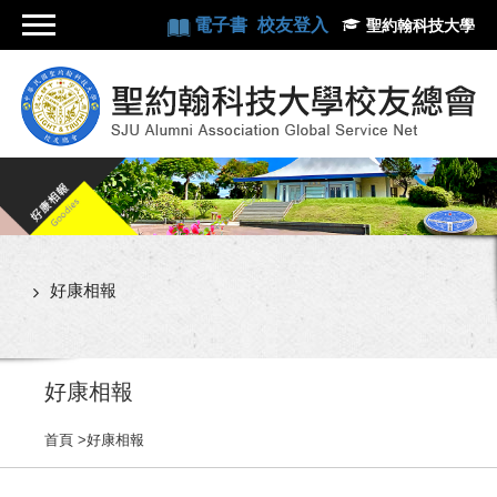
電子書
校友登入
聖約翰科技大學
好康相報
好康相報
首頁
>
好康相報