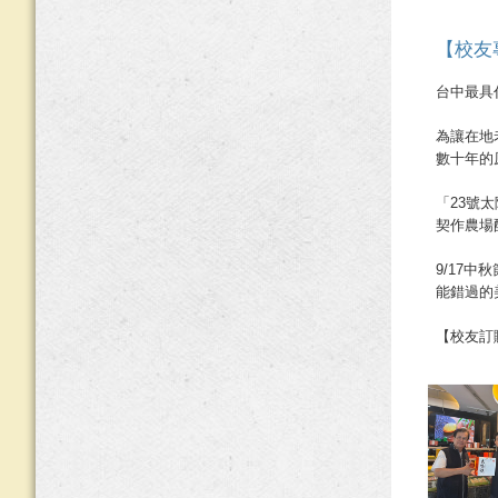
【校友
台中最具
為讓在地
數十年的
「23號
契作農場
9/17
能錯過的
【校友訂購