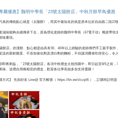
專屬優惠】魏明中學長「23號太陽餅店」中秋月餅早鳥優惠
代表的傳統點心就是《太陽餅》，而其中最知名的就是原本位於自由路二段23號
老滋味能夠永續傳承下去，原為理化老師的魏明中學長（67電子信）獨資帶領
原味重現。
太陽餅店」的漢餅、點心都是由具有30、40年以上經驗的老師傅們手工親手製
配送的新鮮雞蛋、不添加催化劑及漂白劑的麵粉，不但讓消費者吃得安心，令
中秋節即將來臨，「23號太陽餅店」各項中秋禮盒火熱預購中，即日起至9/5之前
美味、送禮自用兩相宜的禮盒，歡迎各位學長姐多加支持選購！
方式】 先加好友 Line@ 官方帳號（ https://lin.ee/xIczpI6 ）