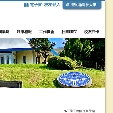
電子書
校友登入
聖約翰科技大學
聞集錦
好康相報
工作機會
社團聯誼
校友註冊
76工業工程信 海角天編