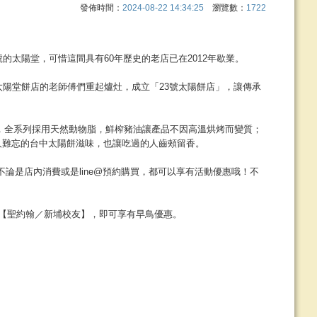
發佈時間：
2024-08-22 14:34:25
瀏覽數：
1722
的太陽堂，可惜這間具有60年歷史的老店已在2012年歇業。
太陽堂餅店的老師傅們重起爐灶，成立「23號太陽餅店」，讓傳承
作，全系列採用天然動物脂，鮮榨豬油讓產品不因高溫烘烤而變質；
人難忘的台中太陽餅滋味，也讓吃過的人齒頰留香。
，不論是店內消費或是line@預約購買，都可以享有活動優惠哦！不
，訂購時註明是【聖約翰／新埔校友】，即可享有早鳥優惠。