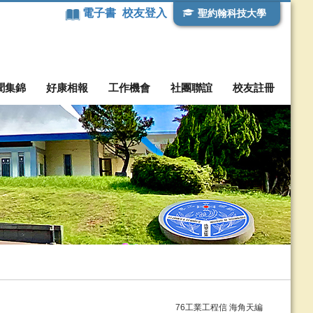
電子書
校友登入
聖約翰科技大學
聞集錦
好康相報
工作機會
社團聯誼
校友註冊
76工業工程信 海角天編