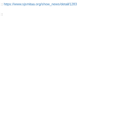
結：
https://www.sjsmitaa.org/show_news/detail/1283
結：