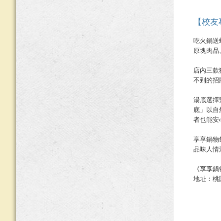
【校友
吃火鍋送
原塊肉品
店內三款
不到的招
湯底選擇
底」以自
者也能安
享享鍋物
品味人情
《享享鍋物
地址：桃