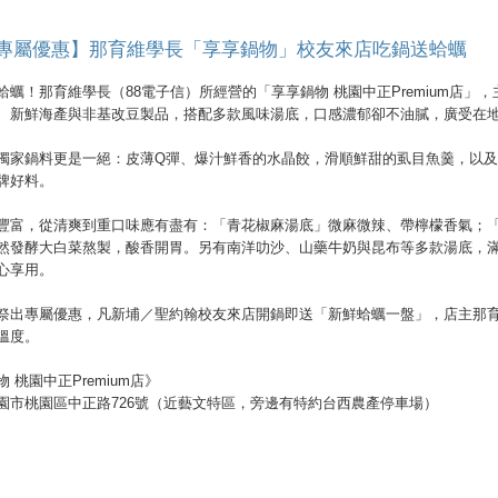
專屬優惠】那育維學長「享享鍋物」校友來店吃鍋送蛤蠣
蛤蠣！那育維學長（88電子信）所經營的「享享鍋物 桃園中正Premium店
、新鮮海產與非基改豆製品，搭配多款風味湯底，口感濃郁卻不油膩，廣受在
獨家鍋料更是一絕：皮薄Q彈、爆汁鮮香的水晶餃，滑順鮮甜的虱目魚羹，以
牌好料。
豐富，從清爽到重口味應有盡有：「青花椒麻湯底」微麻微辣、帶檸檬香氣；
然發酵大白菜熬製，酸香開胃。另有南洋叻沙、山藥牛奶與昆布等多款湯底，
心享用。
祭出專屬優惠，凡新埔／聖約翰校友來店開鍋即送「新鮮蛤蠣一盤」，店主那
溫度。
 桃園中正Premium店》
園市桃園區中正路726號（近藝文特區，旁邊有特約台西農產停車場）