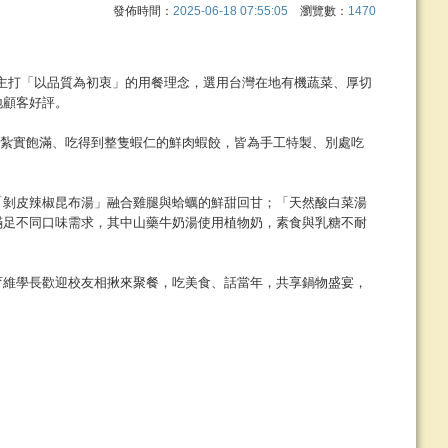
發佈時間：
2025-06-18 07:55:05
瀏覽數：
1470
」，主打「以品質為初衷」的用餐理念，選用台灣在地有機蔬菜、厚切
地顧客好評。
及紮實飽滿、吃得到整隻蝦仁的鮮肉蝦餃，皆為手工特製、別處吃
「剝皮辣椒昆布湯」融合雞腿與蛤蠣的鮮甜回甘；「天然酸白菜湯
滿足不同口味需求，其中山藥牛奶湯使用植物奶，素食與乳糖不耐
育維學長歡迎校友相揪來聚餐，吃美食、話當年，共享鍋物盛宴，