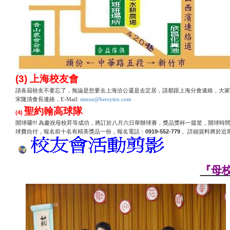
(3)
上海校友會
請各屆校友不要忘了，無論是您要去上海洽公還是去定居，請都跟上海分會連絡，大家
宋隆清會長連絡，
E-Mail:
simon@berrytex.com
聖約翰高球隊
(4)
!!!
開球囉
為慶祝母校昇等成功，將訂於八月六日舉辦球賽，獎品獎杯一籮筐，開球時
0919-552-779
球費自付，報名前十名有精美獎品一份，報名電話：
。詳細資料將於近
『母