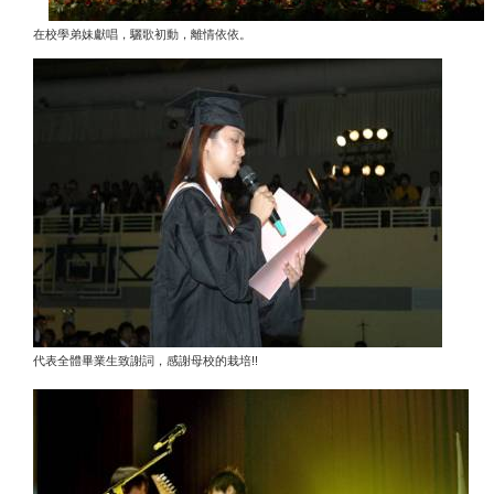
在校學弟妹獻唱，驪歌初動，離情依依。
!!
代表全體畢業生致謝詞，感謝母校的栽培