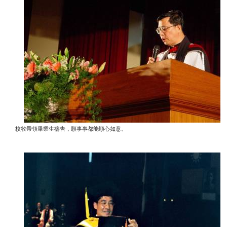
校牧帶領畢業生禱告，願事事都能順心如意。