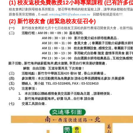
(1)
校友返校免費教授
12
小時專業課程
(
已有許多
校友會將計劃與母校各系所配合，號召學有專精的校友返校上課，讓學弟妹都能在理論
跟會長英宗宏聯絡，
E-mail:
ericying2001@yahoo.com.tw
回饋母校就是現在!!!
(2)
新竹校友會
(
超緊急校友征召令
)
(一)
新竹校友會將於七月十七日在校友王淇松的新竹農場召開會員大會，在新竹臨
(二)
: AM 09 : 00 ~ 09 : 30
.
活動行程
簽名報到
AM 09 : 30 ~ 10 : 00
.
影片欣賞介紹水耕培植農產品
AM 10 : 00 ~ 11 : 00
, (
會員大會
眷屬親子活動介紹參觀水耕
AM 11 : 00 ~ 11 : 30
,
,
校友敘舊聯誼會
感情交流
眷屬親子活
AM 11 : 30 ~ 13 : 30
享用歐式自助餐
隨意
盡情享用美食
親子
PM 13 : 30 ~ 14 : 00
,
自由選購水耕培植農產品
互相交換感情
親子活動
,
,
,
.
新竹海岸線蔚藍海岸
戲水遊樂
享受自行車浪漫砂灘樂趣
!
解散
自由活動
互道珍重再見
下次相會
(三)
:
420
56
.
..
活動地點
新竹市中華路五段
巷
號
香山水耕農場
(四)
:
參加費用
本次活動費用為免費參加
請各位學長踴躍報名參加
共襄盛舉
(五)
TEL:03-5318405, FAX : 03-5319410
聯絡人
黃小姐
(六)
:
注意事項
1.
,
.
本次活動以聯絡感情會員交流親子活動為主題
請著輕便裝
2.
,,
,
新竹海岸線蔚藍海岸
砂灘
玩具
自行車
請自備
(七)
.
交通工具請自備