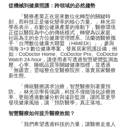
從機械到健康照護：跨領域的必然趨勢
「醫療產業正在迎來數位化轉型的關鍵時
刻，而科技正是催化變革的核心力量。」林光宗
學長表示，在數位健康產業的推動下，醫療環境
正從以醫院為中心的傳統模式，轉變為以家庭、
社區為主的全方位健康管理體系。法蘭德醫療攜
手「台灣數位健康大聯盟 （HiMEDt）」，參與
鴻海 3+3 數位健康專案，發展居家照護設備，例
如：CoDoctor Home、CoDoctor Pro、CoDoctor
Watch 24-hour，讓使用者可透過智慧硬體監測血
壓、心率、睡眠品質等關鍵健康指標，並透過
「無疆雲」雲端整合至醫療院所，落實居家醫療
新生態。
「傳統醫療講求治療，智慧醫療則著重預
防。」林光宗學長強調，科技不僅能強化診療效
率，更能透過數據分析與遠距監測，讓民眾更早
發現健康風險，讓「預防醫學」真正落地。
智慧醫療如何提升醫療效能？
「我們希望透過科技的力量，讓醫療走進人