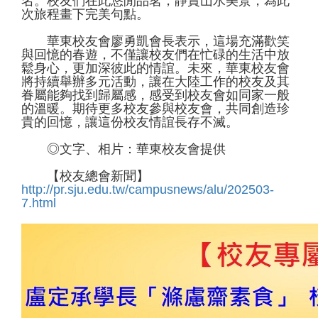
名。校友們在此悠閒品茗，靜賞山水美景，為此
次旅程畫下完美句點。
華東校友會廖勇凱會長表示，這場充滿歡笑
與回憶的春遊，不僅讓校友們在忙碌的生活中放
鬆身心，更加深彼此的情誼。未來，華東校友會
將持續舉辦多元活動，讓在大陸工作的校友及其
眷屬能夠找到歸屬感，感受到校友會如同家一般
的溫暖。期待更多校友參與校友會，共同創造珍
貴的回憶，讓這份校友情誼長存不滅。
◎文字、相片：華東校友會提供
【校友總會新聞】
http://pr.sju.edu.tw/campusnews/alu/202503-
7.html