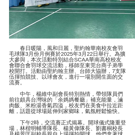
春日暖陽，風和日麗，聖約翰華南校友會羽
毛球隊3月份月例賽於2025年3月22日舉行。為擴
大參與，本次活動特別結合SCAA華南高校校友
會聯合會羽球交流活動，移師至東莞台商子弟學
校開打。活動由聖約翰主辦、台師大協辦，7支隊
伍揮拍競技、以球會友，進行一場別開生面的交
流賽。
中午，楊維中副會長特別熱情，帶領隊員們
前往頗具台灣味的「余媽媽餐廳」補充能量，滷
肉飯、米粉湯香氣四溢，校友們在美食中拉近距
離，話題從球場延伸到家鄉味，氣氛輕鬆愉快。
下午2時，交流賽正式揭幕。開球儀式隆重登
場，林楷明輔導隊長、楊黃偉隊長、劉書桐校長
及楊景匡副校長親自上場揮拍開球，他們拿著球