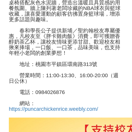
桌椅搭配灰色水泥牆，營造出溫暖且具質感的用
餐氛圍。牆上陳列著老闆珍藏的NBA球衣與籃球
收藏，讓喜愛運動的顧客彷彿置身籃球場，增添
更多話題與趣味。
春和學長公子提供新埔／聖約翰校友專屬優
惠，凡校友至《胖卡雞肉飯》消費，即可獲贈香
醇奶茶乙杯，讓校友情味更添甘甜。歡迎校友相
揪來捧場，一口飯、一口茶，品味美味，也支持
年輕小老闆的創業夢想！
地址：桃園市平鎮區環南路313號
營業時間：11:00-13:30、16:00-20:00（週
日公休）
電話：0984026876
網站：
https://puncarchickenrice.weebly.com/