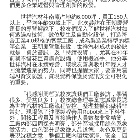
們更多企業經營與管理創新的啟發。
世祥汽材斗南廠占地約6,000坪，員工150人
以上，平均年齡30歲上下。此次參訪在王朝慶營
運長的導覽解說下，校友們深入了解世祥汽材如
何透過AI技術、數位雙生及自動化設備，打造符
合工業4.0規格的智慧工廠，成為製造業轉型的標
竿企業。王朝慶營運長說，世祥汽材成功的祕訣
就是「勇於嘗試」及「持續投資」，尤其在30年
前就不惜花巨資購買設備，使用機器手。他分享
世祥汽材在永續經營、環境友善與吸引年輕人才
回流製造業的努力。同時也提醒大家，要善用雲
端AI資安防護，實現資料保護於資訊安全可視化
的重要。
「很感謝周哲弘校友讓我們工廠參訪，學習
很多、受益良多！」校友總會理事童志誠學長認
為世祥汽材的工廠流程管控、整理整頓都做得非
常好。現場除了沖壓製程善用Robot來上下料件
外，間接工程員及直接操作人員數都非常精簡，
工廠內部四周採光明亮，部分區域採用綠色系象
徵活力、白色部分是象徵人品道德、灰色系更是
表現沈穩之意，整個工廠內環境潔淨、安全，四