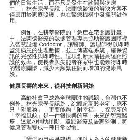
們的日常生活，而不只是發生在診間與病房
中。」林光宗學長說，法蘭德醫療的解決方案不
僅應用於家庭照護，也在醫療機構中發揮關鍵作
用。
例如，在耕莘醫院的「急症在宅照護計畫」
中，法蘭德醫療的數據管理專員協助醫護團隊導
入智慧設備 Codoctor，讓醫師、護理師得以即時
監測病患的生理數據，並上傳雲端系統，確保資
訊的完整性與即時性。這項創新大幅提高遠距照
護的效率，使長者與失能者在家中也能獲得即時
的醫療關懷，減少因頻繁住院而增加的健康風
險。
健康長壽的未來，從科技創新開始
高齡社會已成為全球關注的議題，台灣也不
例外。林光宗學長認為，綜觀超高齡老宅，應不
只「附服務」，更要能夠「附幸福」，探尋新的
「幸福風貌」是一件很快樂的事！未來的智慧醫
療，透過AI輔助診斷、遠距醫療及居家監測，將
健康管理變成一種日常習慣。
「我們的目標是建構一個以人為本的健康新