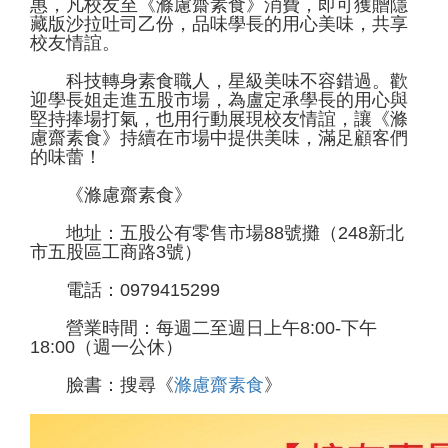
惠，凡校友至《滌慮齋素食》消費，即可獲贈隱
藏版沙拉吐司乙份，品味學長的用心美味，共享
校友情誼。
科技轉身素食職人，星級美味不容錯過。歡
迎學長姐走進五股市場，為盧定承學長的用心與
堅持捧場打氣，也用行動展現校友情誼，讓《滌
慮齋素食》持續在市場中提供美味，滿足顧客們
的味蕾！
《滌慮齋素食》
地址：五股公有零售市場88號攤（248新北
市五股區工商路3號）
電話：0979415299
營業時間：每週二至週日上午8:00-下午
18:00（週一公休）
臉書：搜尋《
滌慮齋素食
》