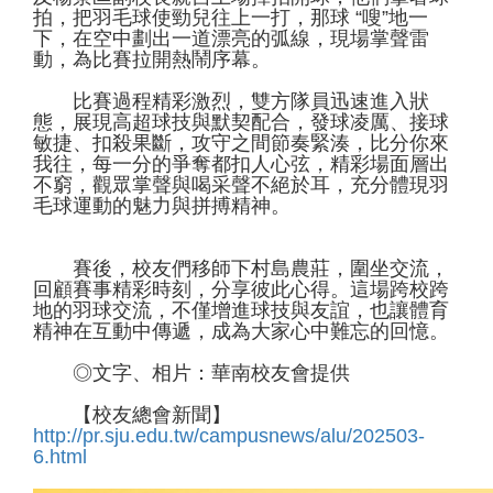
拍，把羽毛球使勁兒往上一打，那球 “嗖”地一
下，在空中劃出一道漂亮的弧線，現場掌聲雷
動，為比賽拉開熱鬧序幕。
比賽過程精彩激烈，雙方隊員迅速進入狀
態，展現高超球技與默契配合，發球凌厲、接球
敏捷、扣殺果斷，攻守之間節奏緊湊，比分你來
我往，每一分的爭奪都扣人心弦，精彩場面層出
不窮，觀眾掌聲與喝采聲不絕於耳，充分體現羽
毛球運動的魅力與拼搏精神。
賽後，校友們移師下村島農莊，圍坐交流，
回顧賽事精彩時刻，分享彼此心得。這場跨校跨
地的羽球交流，不僅增進球技與友誼，也讓體育
精神在互動中傳遞，成為大家心中難忘的回憶。
◎文字、相片：華南校友會提供
【校友總會新聞】
http://pr.sju.edu.tw/campusnews/alu/202503-
6.html