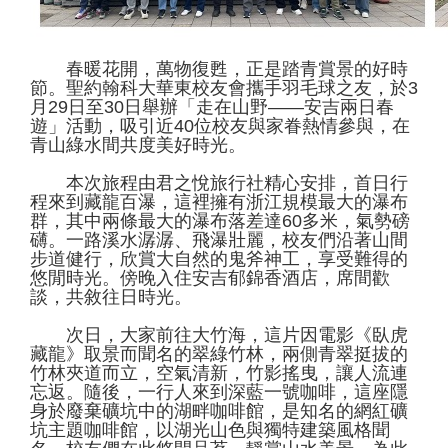
春暖花開，萬物復甦，正是踏青賞景的好時
節。聖約翰科大華東校友會攜手羽毛球之友，於3
月29日至30日舉辦「走在山野——安吉兩日春
遊」活動，吸引近40位校友與家眷熱情參與，在
青山綠水間共度美好時光。
本次旅程由君之悅旅行社精心安排，首日行
程來到藏龍百瀑，這裡擁有浙江規模最大的瀑布
群，其中兩條最大的瀑布落差達60多米，氣勢磅
礴。一路溪水潺潺、飛瀑壯麗，校友們沿著山間
步道健行，欣賞大自然的鬼斧神工，享受難得的
悠閒時光。傍晚入住安吉郁錦香酒店，席間歡
談，共敘往日時光。
次日，大家前往大竹海，這片因電影《臥虎
藏龍》取景而聞名的翠綠竹林，兩側青翠挺拔的
竹林夾道而立，空氣清新，竹影搖曳，讓人流連
忘返。隨後，一行人來到深藍一號咖啡，這座隱
身於廢棄礦坑中的湖畔咖啡館，是知名的網紅礦
坑主題咖啡館，以湖光山色與獨特建築風格聞