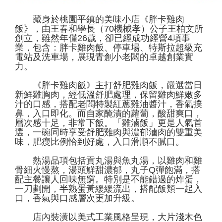
藏身於桃園平鎮的美味小店《胖卡雞肉
飯》，由王春和學長（70機械孝）公子王柏文所
創立，雖然年僅26歲，卻已經成功經營4項事
業，包含：胖卡雞肉飯、停車場、特斯拉超級充
電站及洗車場，展現青創小老闆的卓越創業實
力。
《胖卡雞肉飯》主打舒肥雞肉飯，嚴選當日
新鮮雞胸肉，經低溫舒肥處理，保留雞肉鮮嫩多
汁的口感，搭配老闆特製紅蔥雞油醬汁，香氣撲
鼻，入口即化。而自家醃漬的蘿蔔，酸甜爽口，
層次感十足，非常下飯。「雞滷飯」更是人氣首
選，一碗同時享受舒肥雞肉與濃郁滷肉的雙重美
味，肥瘦比例恰到好處，入口滑順不膩口。
熱湯品項包括貢丸湯與魚丸湯，以雞肉和雞
骨細火慢熬，湯頭鮮甜濃郁，丸子Q彈飽滿，搭
配主餐讓人回味無窮。特別是不能錯過的炸蛋，
一刀劃開，半熟蛋黃緩緩流出，搭配飯類一起入
口，香氣與口感層次更加升級。
店內裝潢以美式工業風格呈現，大片淺木色