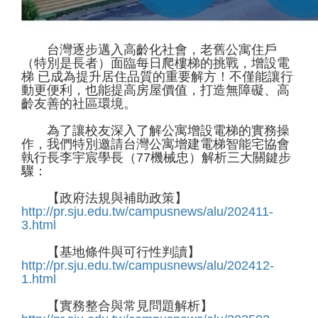
台灣逐步邁入高齡化社會，老舊公寓住戶
（特別是長者）面臨每日爬樓梯的挑戰，增設電
梯 已成為提升居住品質的重要解方！不僅能讓行
動更便利，也能提高房屋價值，打造無障礙、高
齡友善的社區環境。
為了讓校友深入了解公寓增設電梯的實務操
作，我們特別邀請台灣公寓增建電梯智能宅協會
執行長李宇宸學長（77機械忠）解析三大關鍵步
驟：
【政府法規與補助政策】
http://pr.sju.edu.tw/campusnews/alu/202411-
3.html
【基地條件與可行性判讀】
http://pr.sju.edu.tw/campusnews/alu/202412-
1.html
【實務整合與常見問題解析】