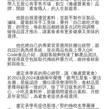
帶入五股公有零售市場，創立《滌慮齋素食》品
牌，開啟「素食職人」的人生新篇章。
他親自挑選優質素料，並親手製作豆製品、
滷味、蘿蔔糕等手工美味，秉持「自己敢吃才敢
賣」的理念，每款新品都經過多次試吃與調整，
確保品質才推出，讓素食者有更多健康又美味的
選擇。
他也將自己的專業背景應用於攤位經營，親
自設計跑馬燈系統，並在商品包裝上導入QR
Code食品介紹，讓顧客能夠快速了解產品資訊。
更採用真空包裝取代傳統秤重方式，維持食材新
鮮與衛生。
盧定承學長的用心經營，讓《滌慮齋素食》
於2023及2024連續兩年榮獲「臺灣五星集～樂活
名攤」星級認證，攤位環境整潔明亮，食材品質
更獲得顧客一致好評。除了平日販售的手工點
心、小吃及素料外，節慶期間還推出素粽、月餅
及年菜預訂，為素食者提供多樣選擇。
盧定承學長提供新埔／聖約翰校友專屬優