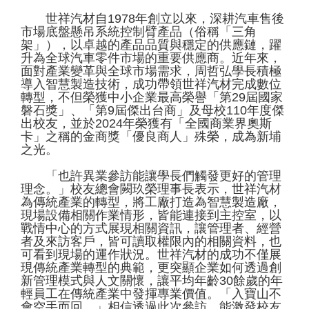
世祥汽材自1978年創立以來，深耕汽車售後
市場底盤懸吊系統控制臂產品（俗稱「三角
架」），以卓越的產品品質與穩定的供應鏈，躍
升為全球汽車零件市場的重要供應商。近年來，
面對產業變革與全球市場需求，周哲弘學長積極
導入智慧製造技術，成功帶領世祥汽材完成數位
轉型，不但榮獲中小企業最高榮譽「第29屆國家
磐石獎」、「第9屆傑出台商」及母校110年度傑
出校友，並於2024年榮獲有「全國商業界奧斯
卡」之稱的金商獎「優良商人」殊榮，成為新埔
之光。
「也許異業參訪能讓學長們觸發更好的管理
理念。」校友總會闕玖榮理事長表示，世祥汽材
為傳統產業的轉型，將工廠打造為智慧製造廠，
現場設備相關作業情形，皆能連接到主控室，以
戰情中心的方式展現相關資訊，讓管理者、經營
者及來訪客戶，皆可讀取權限內的相關資料，也
可看到現場的運作狀況。世祥汽材的成功不僅展
現傳統產業轉型的典範，更突顯企業如何透過創
新管理模式與人文關懷，讓平均年齡30餘歲的年
輕員工在傳統產業中發揮專業價值。「入寶山不
會空手而回。」相信透過此次參訪，能激發校友