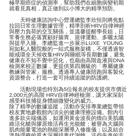
極早期癌症的偵測率，幫助我們在細胞病變初期
就看見真相，真正做到以小博大的精準預防。
天時健康諮詢中心營運總監李欣恒則將焦點
拉回日常生理數據管理，精準剖析HRV自律神經
與壓力負荷的交互關係，並溫馨提醒學長姐，日
常養生務必落實顧好腸胃、規律運動、多曬太陽
與提早入睡。李總監進一步展示LUXE YOUNG
宛如私人醫院般的一站式服務架構，不僅透過智
能戒環全天候收集HRV與睡眠等長期數據，避免
健康在不知不覺中惡化，也藉由高階血液與DNA
檢測來校正數據，更提供第四層級的「專屬健康
教練與管家」服務。透過專人健康陪跑與客製化
資源整合，打造一套可持續追蹤的防護網。
活動現場也特別為5位報名的校友提供市價近
2,000元的高階 HRV自律神經檢測，讓大家深刻
感受科技捕捉身體細微變化的威力。
除了精準的數據追蹤，活動亦安排專業總監帶領
校友實地參觀館內頂尖的健康理療設備。館內引
進多款尖端儀器，如運用黃金波長的煥白美肌纖
維活化艙與膠原煥活再生光能艙；被譽為大腦與
肌肉能量電池的熱能深層導入修復儀；以及結合
溫熱理療的草本深層排毒代謝艙。這些先進的非