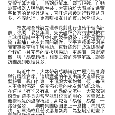
界標竿算力櫃，一路到儲能車、隱形眼鏡、自動
炒菜機器人與晶圓包裝，大家紛紛大讚羅文進董
事長真的是極具遠見，直呼這趟參訪行程獲益良
多、不虛此行，更讚嘆校友群的實力果然強大。
校友總會陳詩銘理事長對此行也給予極高評
價，強調「易發集團」完美詮釋台灣精密機械在
全球供應鏈中不可替代的競爭優勢，絕對是聖約
翰（新埔）校友共同的驕傲。李宇宸秘書長則感
謝董事長室張千駿特助、東野總經理曾琡珺學姐
全程細心且完整的支援與協助，更感謝「東野精
機」與「易發精機」相關主管的導覽解說，讓參
訪團感到收穫良多。
時近中午，大夥帶著感動轉往中壢海豐餐廳
舉行聯誼宴席。這場豐盛的午宴由羅文進學長慷
慨解囊、親自作東，不僅讓大家飽餐一頓，每個
人更收到滿滿一袋充滿心意的校友參訪紀念品。
在這場「有吃又有拿」的熱絡交流中，大家深刻
感受到羅學長與曾學姐對校友的用心，齊聲獻上
最接地氣的溫馨祝福，高喊著「易發，易發，一
路發發發」，期盼集團版圖更上一層樓，馬到成
功、訂單滿載且營收屢創新高，為整場活動畫下