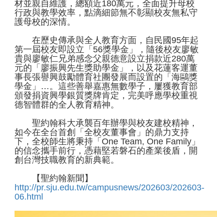
材並親自維護，總額近180萬元，全面提升母校
行政與教學效率，點滴細節無不彰顯校友無私守
護母校的深情。
在歷史傳承與全人教育方面，自民國95年起
第一屆校友即設立「56獎學金」，隨後校友廖敏
貴與廖敏仁兄弟感念父親德意設立捐款近280萬
元的「廖振興先生獎助學金」，以及花蓮客運董
事長張譽興鼓勵體育社團發展而設置的「海鷗獎
學金」…。這些善舉嘉惠無數學子，屢獲教育部
頒發捐資興學銀質獎牌肯定，完美呼應學校重視
德智體群的全人教育精神。
聖約翰科大承襲百年辦學與校友建校精神，
如今在全台首創「全校友董事會」的鼎力支持
下，全校師生將秉持「One Team, One Family」
的信念攜手前行，憑藉堅若磐石的產業後盾，開
創台灣技職教育的新典範。
【聖約翰新聞】
http://pr.sju.edu.tw/campusnews/202603/202603-
06.html