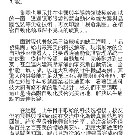
可能。
集團也展示其在生醫與半導體領域極致細膩
的一面，透過隱形眼鏡智慧自動化整線方案與晶
圓包裝等尖端技術，再次印證「易發集團」在精
密自動化領域深不見底的硬實力。
面對現代餐飲業日益嚴峻的缺工海嘯，「易
發集團」給出最完美的科技解答。現場展示的全
自動炒菜機器人，只要透過智能食譜管理系統一
鍵啟動，從精準控溫、自動加料、完美翻炒到出
菜，甚至連內建高壓幫浦的零死角自動清洗，全
都能一氣呵成。以超大功率的野牛機型為例，其
驚人的供餐能力足以抵上4位專業廚師的產能，並
能在短短半年多就讓業者快速回本。看著這些科
技大廚有條不紊的運作設計，校友們不禁讚嘆，
這正是將高階自動化技術完美落地、解決民生痛
點的最佳典範。
在經歷一上午目不暇給的科技洗禮後，校友
們的震撼與感動紛紛在交流中化為最真實熱烈的
回饋。許多學長難掩興奮地分享，這次參訪不僅
是百分之百完美的體驗與安排，更讓大家徹底增
廣見聞與知識。親眼見證從36小時建置完成的業