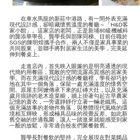
在車水馬龍的新莊中港路，有一間外表充滿
現代設計感，卻暗藏懷舊溫度的餐廳～「H&D客
家小館」。這家店的老闆，正是新埔80級機械科
的龔添華學長。龔學長與部隊同梯、目前任職於
SGS的陳明煌攜手合作。兩人不僅是家具事業的
共同股東，並聯手將對居家生活的美學，完美延
伸到餐桌上。
走進店內，首先映入眼簾的是明亮通透的現
代簡約用餐區，寬敞的空間流露高質感的居家美
學。而在充滿現代設計感的餐廳裡，學長卻巧妙
地在其中一個角落，保留一處充滿溫度的懷舊空
間。原屋主阿嬤傳承下來的紅磚大灶，以及充滿
歲月痕跡的老木造菜櫥，牆上掛著勾起古早農家
記憶的蓑衣，一旁還靜靜佇立著一輛老鐵馬。這
個充滿故事的老物件角落，與整體現代風格的環
境相互輝映，形成極具品味的視覺反差。如此新
舊交融的舒適氛圍，讓人一踏進來就能感受到家
一般的放鬆，非常適合校友們聚餐敘舊。
龔學長對餐飲的堅持，完全展現在對菜餚品