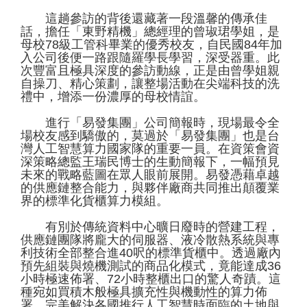
這趟參訪的背後還藏著一段溫馨的傳承佳
話，擔任「東野精機」總經理的曾琡珺學姐，是
母校78級工管科畢業的優秀校友，自民國84年加
入公司後便一路跟隨羅學長學習，深受器重。此
次豐富且極具深度的參訪動線，正是由曾學姐親
自操刀、精心策劃，讓整場活動在尖端科技的洗
禮中，增添一份濃厚的母校情誼。
進行「易發集團」公司簡報時，現場最令全
場校友感到驕傲的，莫過於「易發集團」也是台
灣人工智慧算力國家隊的重要一員。在資策會資
深策略總監王瑞民博士的生動簡報下，一幅預見
未來的戰略藍圖在眾人眼前展開。易發憑藉卓越
的供應鏈整合能力，與夥伴廠商共同推出顛覆業
界的標準化貨櫃算力模組。
有別於傳統資料中心曠日廢時的營建工程，
供應鏈團隊將龐大的伺服器、液冷散熱系統與專
利技術全部整合進40呎的標準貨櫃中。透過廠內
預先組裝與燒機測試的商品化模式，竟能達成36
小時極速佈署、72小時整櫃出口的驚人奇蹟。這
種宛如買積木般極具擴充性與機動性的算力佈
署，完美解決各國推行人工智慧時面臨的土地與