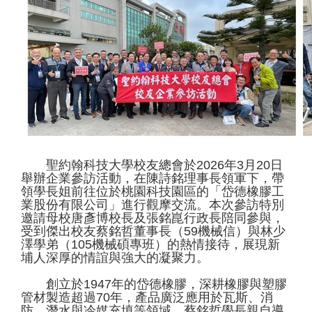
聖約翰科技大學校友總會於2026年3月20日
舉辦企業參訪活動，在陳詩銘理事長領軍下，帶
領學長姐前往位於桃園科技園區的「岱德橡膠工
業股份有限公司」進行觀摩交流。本次參訪特別
邀請母校唐彥博校長及張銘崑行政長陪同參與，
受到傑出校友蔡銘哲董事長（59機械信）與林少
澤學弟（105機械碩專班）的熱情接待，展現新
埔人深厚的情誼與強大的凝聚力。
創立於1947年的岱德橡膠，深耕橡膠與塑膠
管材製造超過70年，產品廣泛應用於瓦斯、消
防、潛水與冷媒充填等領域。蔡銘哲學長親自導