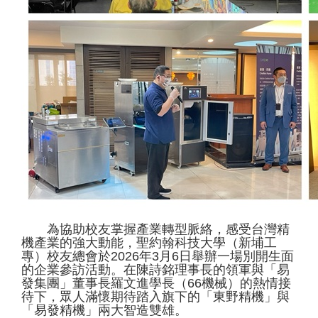
為協助校友掌握產業轉型脈絡，感受台灣精
機產業的強大動能，聖約翰科技大學（新埔工
專）校友總會於2026年3月6日舉辦一場別開生面
的企業參訪活動。在陳詩銘理事長的領軍與「易
發集團」董事長羅文進學長（66機械）的熱情接
待下，眾人滿懷期待踏入旗下的「東野精機」與
「易發精機」兩大智造雙雄。