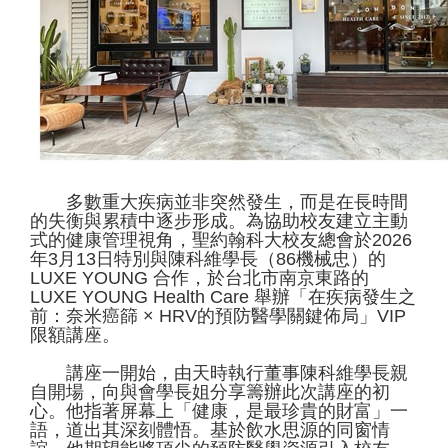
多數重大疾病並非突然發生，而是在長時間
的失衡與累積中逐步形成。為協助校友建立主動
式的健康管理視角，聖約翰科大校友總會於2026
年3月13日特別與陳科維學長（86機械忠）的
LUXE YOUNG 合作，於台北市南京東路的
LUXE YOUNG Health Care 舉辦「在疾病發生之
前：奈米癌篩 × HRV的預防醫學關鍵佈局」VIP
限額講座。
講座一開始，由天時執行董事陳科維學長親
自開場，向與會學長姐分享籌辦此次講座的初
心。他指著屏幕上「健康，是最珍貴的財富」一
語，道出其深刻體悟。基於飲水思源的同窗情