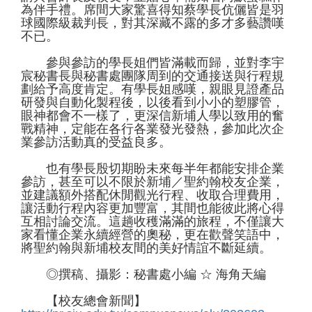
為伴手禮。席間大家驚喜得知蔡學長伉儷皆是羽
球國際級裁判長，對其深藏不露的多才多藝讚嘆
不已。
參與參訪的學長姐們皆滿載而歸，並對李宇
宸秘書長與秘書處團隊周到的交通接送與行程規
劃給予高度肯定。有學長姐感嘆，親眼見證產品
研發與自動化製程後，以後看到小小的塑膠管，
眼神都會不一樣了，更深信新埔人學以致用的奮
戰精神，定能在各行各業發光發熱，參加此次企
業參訪活動真的受益良多。
也有學長殷切期盼未來每半年都能安排企業
參訪，甚至可以不限於新埔／聖約翰校友企業，
並建議額外搭配休閒觀光行程、收取合理費用，
讓活動行程內容更加豐富，其間也能彼此將心得
互相討論交流。這趟收穫滿滿的旅程，不僅讓大
家看懂企業永續經營的奧秘，更在歡聲笑語中，
將聖約翰與新埔校友間的美好情誼不斷延續。
◎撰稿、攝影：秘書處小編 ☆ 海角天編
【校友總會新聞】