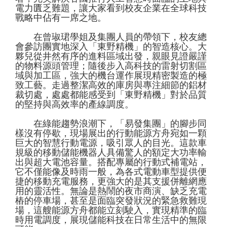
電力匱乏難題，讓大家看到校友企業在全球科技
戰略中佔有一席之地。
在曾琡珺學姐及集團人員的帶領下，校友總
會參訪團實地深入「東野精機」的智造核心。大
夥兒從井然有序的進料區域出發，親眼見證嚴謹
的物料源頭管理；隨後步入高科技的雷射切割區
域與加工區，強大的機台運作展現精密製造的極
致
工藝。走過整潔高效的庫房與專注細節的鋁材
裁切處，處處都能感受到「東野精機」對於品質
的堅持與高效率的產線調度。
在綠能趨勢浪潮下，「易發集團」的腳步同
樣沒有停歇，現場展出的行動能源方舟宛如一顆
巨大的智慧行動電源，吸引眾人的目光。這款車
規級的移動儲能機器人具備驚人的額定大功率輸
出與超大電池容量。搭配專屬的行動式補電站，
它不僅能像及時雨一般，為各式電動車型提供便
捷的移動充電服務，更強大的是其支援併離網應
用的靈活性。無論是熱鬧的夜市商演、缺乏充電
樁的停車場，甚至是面臨突發狀況的緊急救難現
場，這艘能源方舟都能立刻駛入，實現精準的臨
時用電調度，展現儲能科技在日常生活中的無限