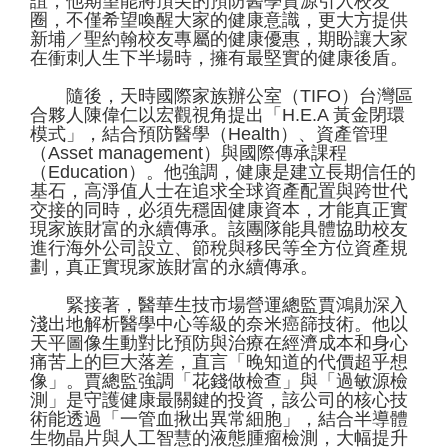
誼，他期望能將頂尖的預防醫學資源引入校友
圈，不僅希望喚醒大家的健康意識，更大方提供
新埔／聖約翰校友專屬的健康優惠，期盼讓大家
在衝刺人生下半場時，擁有最堅實的健康後盾。
隨後，天時國際家族辦公室（TIFO）台灣區
合夥人陳偉仁以宏觀視角提出「H.E.A 黃金閉環
模式」，結合預防醫學（Health）、資產管理
（Asset management）與國際傳承課程
（Education）。他強調，健康是建立長期信任的
基石，高淨值人士在追求全球資產配置與跨世代
交接的同時，必須先穩固健康資本，才能真正實
現家族財富的永續傳承。該團隊能具體協助校友
進行海外公司設立、節稅與移民等全方位資產規
劃，真正實現家族財富的永續傳承。
緊接著，醫華生技市場營運總監賈鴻勛深入
淺出地解析醫學中心等級的奈米癌篩技術。他以
天平圖像生動對比預防與治療在經濟成本和身心
痛苦上的巨大落差，直言「晚知道的代價超乎想
像」。賈總監強調「花錢做檢查」與「過敏源檢
測」是守護健康最關鍵的投資，該公司的核心技
術能透過「一管血揪出異常細胞」，結合半導體
生物晶片與人工智慧的液態腫瘤檢測，大幅提升