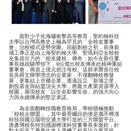
面對少子化海嘯衝擊高等教育，聖約翰科技
大學以台灣高教史上極為罕見的「全校友董事
會」治校模式逆勢突圍。回顧創校之初，前身新
埔工專正是由上海聖約翰大學、聖瑪利亞女校校
友集資出力的「校友建校」傳奇；如今在新任董
事長姚祖驤帶領下，9位傑出校友傳承此精神重組
董事會，籌資上億元挹注母校。這群承襲首任校
長吳舜文辦學理念的企業家，不僅翻轉校務發
展，更集結上市櫃企業，透過設立「新埔之星」
創投基金與結盟頂尖大學，將龐大產業資源導入
校園，展現校友「以生命影響生命」的強大向心
力與永續傳承的堅定承諾。
為全面翻轉技職教育格局，學校積極推動
「校校企聯盟」，其中最受矚目的便是攜手樺漢
科技與國立陽明交通大學打造的三方聯盟平台。
唐彥博校長特別感謝樺漢科技董事長朱復銓，針
對大安高工畢業生進入電機工程系設立菁英班，