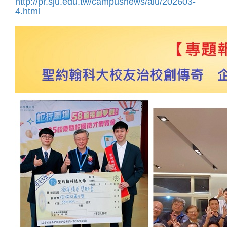
http://pr.sju.edu.tw/campusnews/alu/202603-
4.html