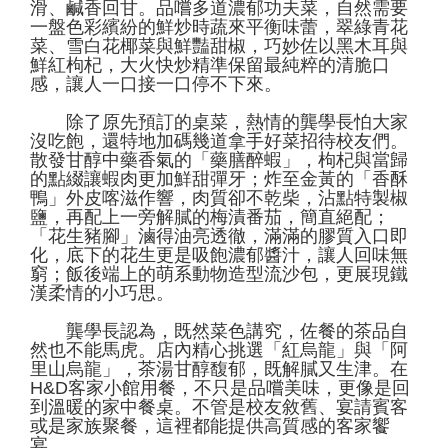
滑、鹹香回甘。品嚐多道濃郁功夫菜，自然需要
一盤色彩繽紛的鮮炒時蔬來平衡味蕾，翠綠青花
菜、雪白花椰菜與鮮豔甜椒，巧妙佐以黑木耳與
鮮紅枸杞，大火快炒精準保留最純粹的清脆口
感，讓人一口接一口停不下來。
除了原先預訂的桌菜，熱情的龔學長怕大家
沒吃飽，還特地加碼幾道拿手好菜招待校友們。
散發甘醇中藥香氣的「藥膳醉蝦」，枸杞與當歸
的點綴讓蝦肉更加鮮甜彈牙；炸至金黃的「香酥
鴨」外皮喀滋作響，肉質卻不乾柴，沾點特製椒
鹽，再配上一旁解膩的梅漬番茄，簡直絕配；
「花生豬腳」滷得油亮透徹，滿滿的膠質入口即
化，底下的花生更是吸飽濃郁醬汁，讓人回味無
窮；飯後端上的萌系動物造型流沙包，更展現鐵
漢柔情的小巧思。
龔學長認為，既然菜色講究，佐餐的茶品自
然也不能馬虎。店內精心挑選「紅烏龍」與「阿
里山烏龍」，茶湯甘醇馥郁，既解膩又生津。在
H&D客家小館用餐，不只是品嚐美味，更像是回
到溫暖的家中餐桌。不管是校友敘舊、宴請賓客
或是家族聚餐，這裡都能提供高質感的客家饗
宴。