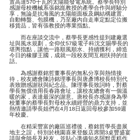
置高達570千瓦的太陽能發電系統。蔡學長特別
感謝母校機械系張銘崑教授的產學合作與經驗分
享，無論是抗海風的太陽能面板及鋼結構建置、
自動轉盤、包膜機，乃至廠內自走車定點定位搬
移貨品，皆有張教授的專業指點。
而在座談交流中，蔡學長更感性提到建廠選
址與風水規劃，全仰仗57級電子科沈文賜學長的
堪輿指點，讓他一路順風順水、持續獲利，締造
今日的橡膠王國，成就一段校友間互相扶持的佳
話。
為感謝蔡銘哲董事長的無私分享與熱情接
待，校友總會陳詩銘理事長與唐彥博校長特別代
表致贈感謝狀與紀念品。陳理事長致詞時，對蔡
學長無償借用長春路會址，讓校友總會有一個溫
暖的家，表達最深的謝意。唐校長亦感謝身為學
校董事的蔡學長對母校永續經營的鼎力支持，並
熱情邀請學長姐們在4月18日返回母校參加59週
年校慶。
在精采豐富的廠區巡禮後，蔡銘哲學長盡展
地主之誼，特別於桃園喜來登飯店席開3桌豐盛宴
請與會師長及校友，並貼心準備知名阿默蛋糕作