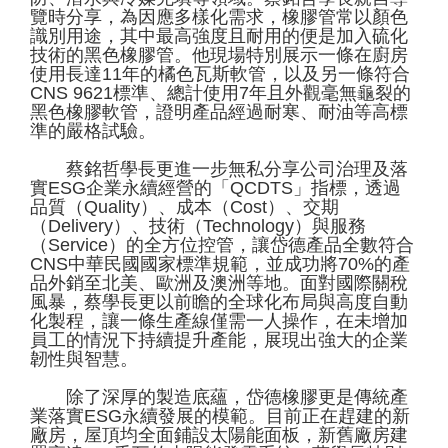
覽時分享，為因應多樣化需求，橡膠管常以顏色
識別用途，其中最高強度且耐用的便是加入硫化
技術的黑色橡膠管。他現場特別展示一條在廚房
使用長達11年的橘色瓦斯軟管，以及另一條符合
CNS 9621標準、總計使用7年且外觀毫無龜裂的
黑色橡膠軟管，證明產品經過耐寒、耐油等高標
準的嚴格試驗。
蔡銘哲學長更進一步無私分享公司治理及落
實ESG企業永續經營的「QCDTS」指標，透過
品質（Quality）、成本（Cost）、交期
（Delivery）、技術（Technology）與服務
（Service）的全方位控管，讓岱德產品全數符合
CNS中華民國國家標準規範，並成功將70%的產
品外銷至北美、歐洲及澳洲等地。面對國際關稅
風暴，蔡學長更以前瞻的全球化布局與高度自動
化製程，讓一條生產線僅需一人操作，在未增加
員工的情況下持續提升產能，展現出強大的企業
韌性與智慧。
除了深厚的製造底蘊，岱德橡膠更是傳統產
業落實ESG永續發展的模範。目前正在趕建的新
廠房，屋頂均全面鋪設太陽能面板，新舊廠房建