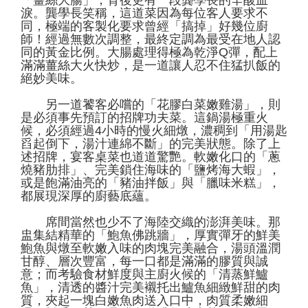
淚。龔學長笑稱，這道菜因為每位客人要求不
同，極端的客製化要求曾經「搞掉」好幾位廚
師！經過無數次調整，最終定調為最受在地人認
同的黃金比例。大腸處理得極為乾淨Q彈，配上
滿滿薑絲大火快炒，是一道讓人忍不住猛扒飯的
絕妙美味。
另一道饕客必嚐的「花膠白菜嫩雞湯」，則
是必須事先預訂的招牌功夫菜。這鍋湯極重火
候，必須經過4小時的慢火細燉，濃稠到「用湯匙
舀起倒下，湯汁連綿不斷」的完美狀態。除了上
述招牌，宴客桌菜也道道驚艷。軟嫩化口的「蔥
燒豬肋排」、完美鎖住海味的「鹽烤海大蝦」，
或是飽滿油亮的「豬油拌飯」與「臘味米糕」，
都展現深厚的廚藝底蘊。
席間當然也少不了海陸交織的澎湃美味。那
盅集結精華的「鮑魚佛跳牆」，厚實彈牙的鮮美
鮑魚與燉至軟嫩入味的肉塊完美融合，湯頭溫潤
甘醇、層次豐富，每一口都是滿滿的膠質與誠
意；而考驗食材鮮度與主廚火候的「清蒸鮮鱸
魚」，清透的醬汁完美襯托出鱸魚細緻鮮甜的肉
質，夾起一塊白嫩魚肉送入口中，肉質柔嫩細