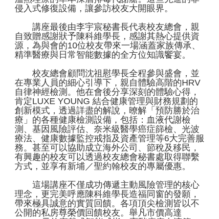
侵入式修復設備，讓參訪校友大開眼界。
講座最後由李宇宸秘書長代表校友總會，親
自致贈感謝狀予陳科維學長，感謝其熱心提供資
源，為與會的10位校友帶來一場涵蓋家族傳承、
精準醫療與日常智能數據的全方位知識饗宴。
校友總會顧問沈祖慰學長全程參與盛會，並
在專業人員的細心引導下，親自體驗高階的HRV
自律神經檢測。他在會後分享深刻的體驗心得，
肯定LUXE YOUNG 結合健康管理與財務規劃的
創新模式，透過詳盡的解說，暸解「預防勝於治
療」的各種健康檢測設備，包括：血液代謝檢
測、基因風險評估、奈米級醫學癌症篩檢、光波
療法、健康數據監控戒指及資產管理等6大完善服
務。甚至可以協助成立海外公司、節稅及移民，
有興趣的校友可以透過校友總會秘書處取得聯繫
方式，並享有新埔／聖約翰校友的專屬優惠。
這場講座不僅成功傳遞主動風險管理的核心
理念，更完美呼應陳科維學長造福同窗的發願，
帶來極具誠意的實質回饋。各項頂尖檢測皆以不
公開的私房尊榮價回饋校友。舉凡市價高達