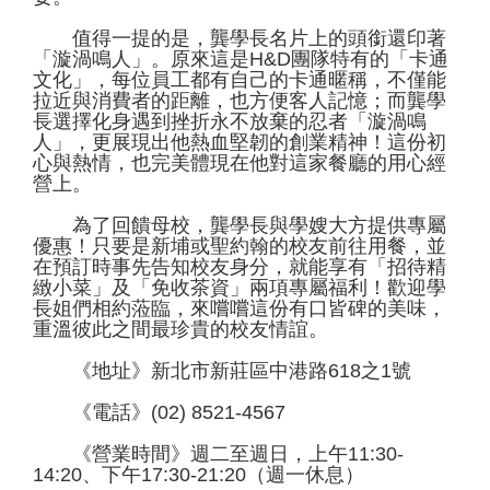
值得一提的是，龔學長名片上的頭銜還印著
「漩渦鳴人」。原來這是H&D團隊特有的「卡通
文化」，每位員工都有自己的卡通暱稱，不僅能
拉近與消費者的距離，也方便客人記憶；而龔學
長選擇化身遇到挫折永不放棄的忍者「漩渦鳴
人」，更展現出他熱血堅韌的創業精神！這份初
心與熱情，也完美體現在他對這家餐廳的用心經
營上。
為了回饋母校，龔學長與學嫂大方提供專屬
優惠！只要是新埔或聖約翰的校友前往用餐，並
在預訂時事先告知校友身分，就能享有「招待精
緻小菜」及「免收茶資」兩項專屬福利！歡迎學
長姐們相約蒞臨，來嚐嚐這份有口皆碑的美味，
重溫彼此之間最珍貴的校友情誼。
《地址》新北市新莊區中港路618之1號
《電話》(02) 8521-4567
《營業時間》週二至週日，上午11:30-
14:20、下午17:30-21:20（週一休息）