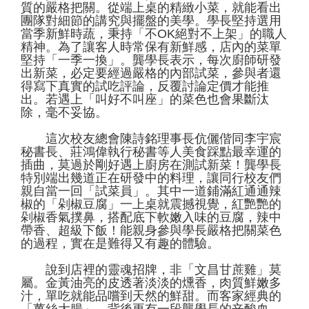
質的嚴格把關。從端上桌的精緻小菜，就能看出
團隊對細節的講究與擺盤的美學。學長堅持選用
當季新鮮時蔬，秉持「不OK絕對不上架」的職人
精神。為了讓客人時常保有新鮮感，店內的菜單
堅持「一季一換」。龔學長表示，每次廚師研發
出新菜，必定要經過嚴格的內部試菜，參與者還
得寫下真實的試吃評論，反覆討論定價才能推
出。若遇上「叫好不叫座」的菜色也會果斷汰
除，毫不妥協。
這次校友總會陳詩銘理事長伉儷偕同李宇宸
秘書長、莊鴻偉執行秘書等人美食踩點最幸運的
插曲，莫過於剛好遇上廚房在測試新菜！龔學長
特別端出幾道正在研發中的料理，讓同行校友們
親自當一回「試菜員」。其中一道鋪滿紅通通辣
椒的「剁椒豆腐」一上桌就震撼視覺，紅艷艷的
剁椒香氣撲鼻，搭配底下軟嫩入味的豆腐，辣中
帶香、超級下飯！能親身參與學長嚴格把關菜色
的過程，實在是難得又有趣的體驗。
說到店裡的靈魂招牌，非「文昌甘蔗雞」莫
屬。金黃油亮的皮透著淡淡的燻香，肉質鮮嫩多
汁，單吃就能品嚐到天然的鮮甜。而客家經典的
「薑絲大腸」，背後更有一段龔學長的辛酸血