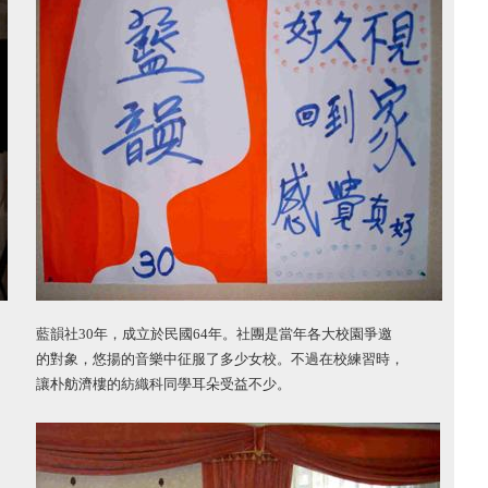
藍韻社
30
年，成立於民國
64
年。社團是當年各大校園爭邀
的對象，悠揚的音樂中征服了多少女校。不過在校練習時，
讓朴舫濟樓的紡織科同學耳朵受益不少。