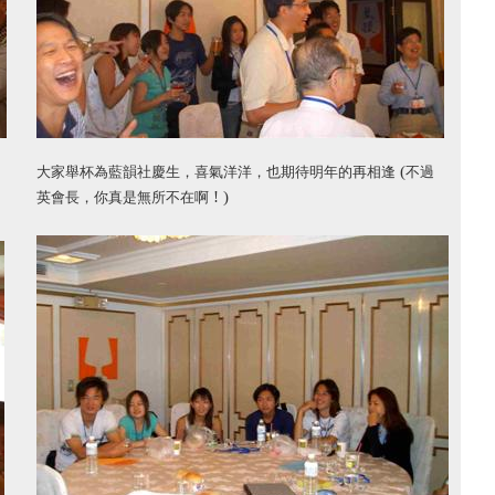
(
大家舉杯為藍韻社慶生，喜氣洋洋，也期待明年的再相逢
不過
! )
英會長，你真是無所不在啊