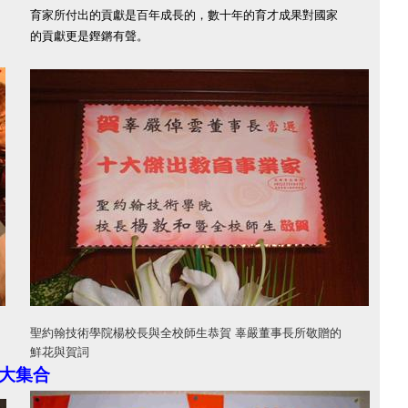
育家所付出的貢獻是百年成長的，數十年的育才成果對國家
的貢獻更是鏗鏘有聲。
聖約翰技術學院楊校長與全校師生恭賀 辜嚴董事長所敬贈的
鮮花與賀詞
員大集合