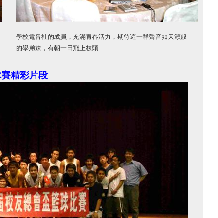
學校電音社的成員，充滿青春活力，期待這一群聲音如天籟般
的學弟妹，有朝一日飛上枝頭
球賽精彩片段