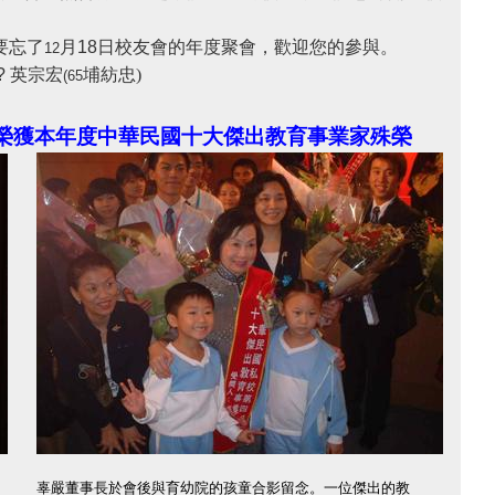
要忘了
月
18
日校友會的年度聚會，歡迎您的參與。
12
?
英宗宏
埔紡忠
)
(65
榮獲本年度中華民國十大傑出教育事業家殊榮
辜嚴董事長於會後與育幼院的孩童合影留念。一位傑出的教