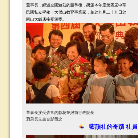
董事長，經過全國激烈的競爭後，榮頒本年度第四屆中華
民國私立學校十大傑出教育事業家，並於九月二十九日於
圓山大飯店接受頒獎。
董事長接受孩童的獻花並與前行政院長
蕭萬長先生合影留念
藍韻社的奇蹟 社