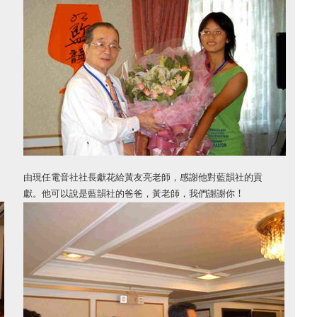
由現任電音社社長獻花給黃友亮老師，感謝他對藍韻社的貢
!
獻。他可以說是藍韻社的爸爸，黃老師，我們謝謝你