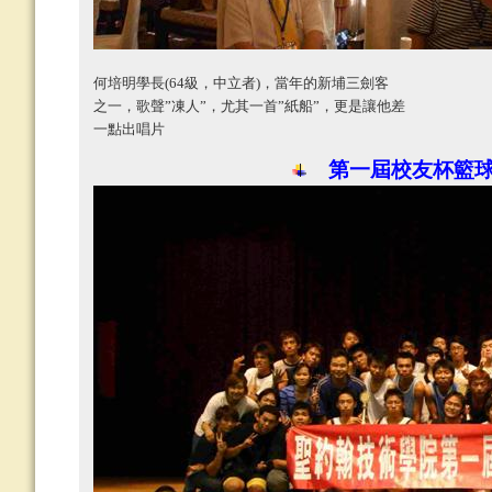
何培明學長
(64
級，中立者
)
，當年的新埔三劍客
之一，歌聲
”
凍人
”
，尤其一首
”
紙船
”
，更是讓他差
一點出唱片
第一屆校友杯籃