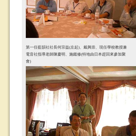
第一任藍韻社社長何宗益
(
左起
)
、戴興崇、現任學校教授兼
電音社指導老師陳慶明、施鑑修
(
特地由日本趕回來參加聚
會
)