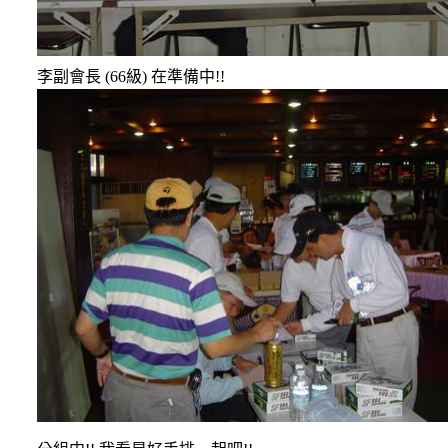
李副會長
(66
級
)
在準備中
!!