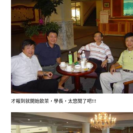
才報到就開始飲茶，學長，太悠閒了吧
!!!