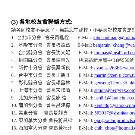
(3)
各地校友會聯絡方式
:
請各屆校友不要忘了，無論您在那裡，不要忘記校友會是
1.
台北市分會
會長黃進栓
E-Mail:
johnsonhuang@hotma
2.
基隆市分會
會長張照章
E-Mail:
benjamin_chang@wa
3.
台北縣分會
會長沈文賜
E-Mail:
thomas@ms45.url.c
4.
桃園縣分會
會長陳興光
桃園縣新屋鄉中山路550號
5.
新竹市分會
會長蔡新良
E-Mail:
evantsai2636@yahoo
6.
台中市分會
會長王朝才
E-Mail:
martin@zen-u.com.t
7.
彰化縣分會
會長賴昌林
E-Mail:
genseng1@ms35.hine
8.
上海市分會
會長宋隆清
E-Mail:
simon@berrytex.co
9.
北加州分會
會長施
復
E-Mail:
hshih1@launchnet.c
10.
南加州分會
會長呂建德
E-Mail:
kentctlu@yahoo.com
11.
美東分會
會長夏靜貞
E-Mail:
563017@sjsmitaa.or
12.
東加拿大分會
會長蔣昌樑
E-Mail:
opc@ontai-products
13.
西加拿大分會
會長黃植州
E-Mail:
chih_chou@hotmail