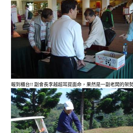
報到櫃台
!!
副會長李越超耳提面命，果然是一副老闆的架