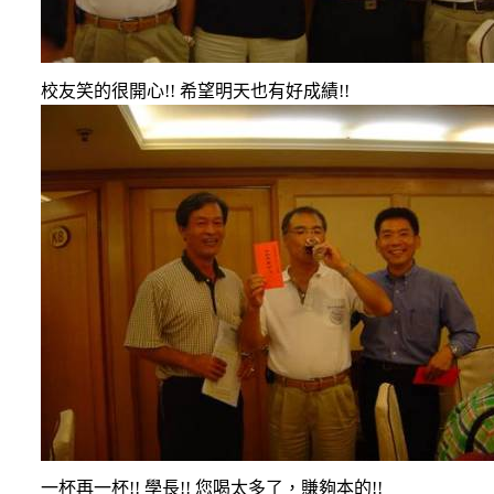
校友笑的很開心
!!
希望明天也有好成績
!!
一杯再一杯
!!
學長
!!
您喝太多了，賺夠本的
!!