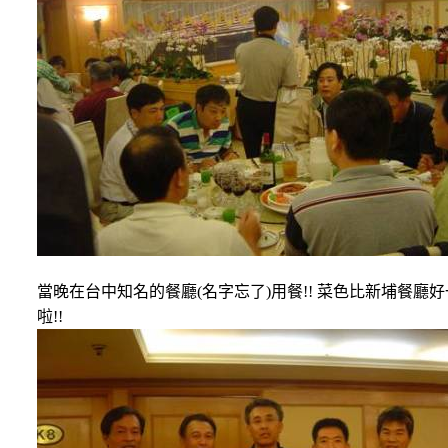
當晚在台中知名的餐廳
(
名字忘了
)
用餐
!!
菜色比新埔餐廳好
啦
!!