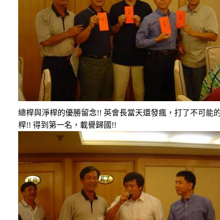
總桿與淨桿的優勝留念
!!
英會長當天還發瘋，打了不可能
桿
!!
得到第一名，載譽歸國
!!