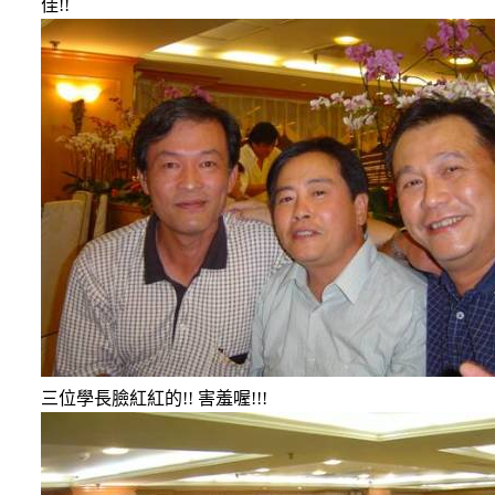
佳
!!
三位學長臉紅紅的
!!
害羞喔
!!!