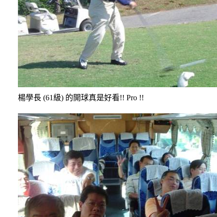
楊學長
(61
級
)
的開球真是好看
!! Pro !!