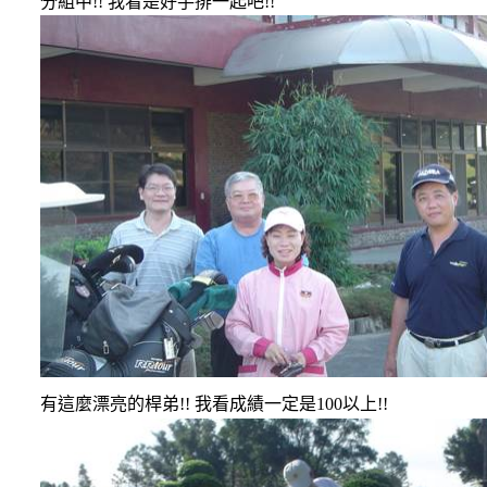
分組中
!!
我看是好手排一起吧
!!
有這麼漂亮的桿弟
!!
我看成績一定是
100
以上
!!