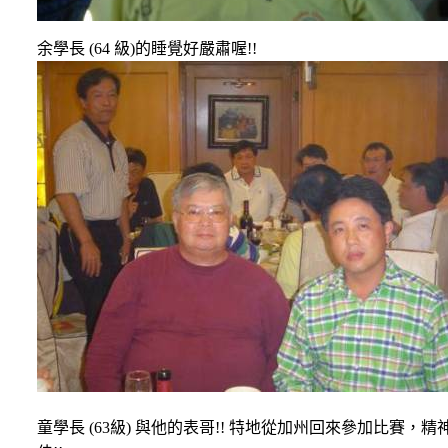
余學長
(64
級
)
的睡覺好嚴肅喔
!!
童學長
(63
級
)
與他的表哥
!!
特地從加州回來參加比賽，精