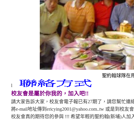
聖約翰球隊在
l
校友會是屬於你我的，加入吧
!!
請大家告訴大家，校友會電子報已有
27
期了，請您幫忙連
將
e-mail
地址傳到
ericying2001@yahoo.com..tw
或是到校友會
校友會真的期待您的參與
!!!
希望年輕的聖約翰
(
新埔
)
人加