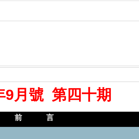
8年9月號 第四十期
前 言