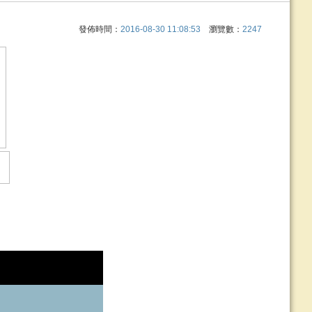
發佈時間：
2016-08-30 11:08:53
瀏覽數：
2247