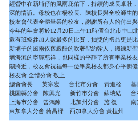
經營中在新埔仔的風雨庇佑下，持續的成長卓壯，
深的情誼。母校也在楊校長、陳校長與全校師生的
校友會代表全體畢業的校友，謝謝所有人的付出與
今年的年會將於
12
月
20
日上午
11
時假台北市中山
還有班級參加人數最多的比賽，抽獎的禮品更是比
新埔子的風雨依舊嚴酷的吹著聖約翰人，鍛鍊新聖
埔海灘的寧靜慈祥，也同樣的平靜了所有畢業校友
關將近，校友會祝福每一位畢業校友都身心平衡健
校友會
全體分會
敬上
總會會長
英宗宏
台北市分會
黃進栓
基
桃園縣分會
陳興光
新竹市分會
蘇瑞結
台
上海市分會
曾鴻鍊
北加州分會
施
復
南
東加拿大分會
蔣昌樑
西加拿大分會
黃植州