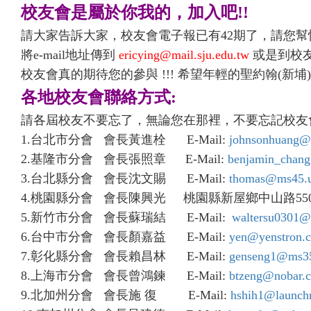
校友會是屬於你我的，加入吧
!!
請大家告訴大家，校友會電子報已有
42
期了，請您幫
將
e-mail
地址傳到
ericying@mail.sju.edu.tw
或是到校
校友會真的期待您的參與
!!!
希望年輕的聖約翰
(
新埔
)
各地校友會聯絡方式
:
請各屆校友不要忘了，無論您在那裡，不要忘記校友
1.
台北市分會
會長黃進栓
E-Mail:
johnsonhuang@
2.
基隆市分會
會長張照章
E-Mail:
benjamin_chan
3.
台北縣分會
會長沈文賜
E-Mail:
thomas@ms45.u
4.
桃園縣分會
會長陳興光
桃園縣新屋鄉中山路55
5.
新竹市分會
會長蘇瑞結
E-Mail:
waltersu0301@
6.
台中市分會
會長
顏嘉益
E-Mail:
yen@yenstron.
7.
彰化縣分會
會長賴昌林
E-Mail:
genseng1@ms35.
8.
上海市分會
會長曾鴻鍊
E-Mail:
btzeng@nobar.
9.
北加州分會
會長施
復
E-Mail:
hshih1@launch