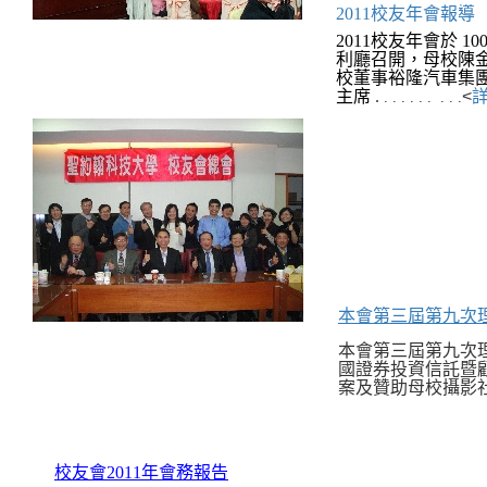
2011校友年會報導
2011
校友年會於
100
利廳召開，母校陳
校董事裕隆汽車集
主席
.
<
. . . . . . . . .
本會第三屆第九次
本會第三屆第九次理監
國證券投資信託暨
案及贊助母校攝影社舉辦校
校友會2011年會務報告