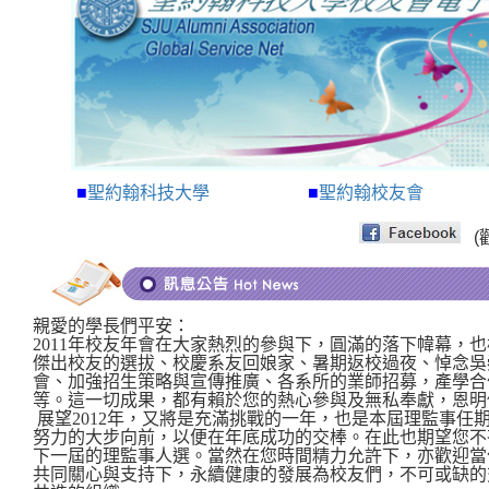
■
聖約翰科技大學
■
聖約翰校友會
(
親愛的學長們平安：
2011
年校友年會在大家熱烈的參與下，圓滿的落下幃幕，也
傑出校友的選拔、校慶系友回娘家、暑期返校過夜、悼念吳
會、加強招生策略與宣傳推廣、各系所的業師招募，產學合
等。這一切成果，都有賴於您的熱心參與及無私奉獻，恩明
展望
2012
年，又將是充滿挑戰的一年，也是本屆理監事任
努力的大步向前，以便在年底成功的交棒。在此也期望您不
下一屆的理監事人選。當然在您時間精力允許下，亦歡迎當
共同關心與支持下，永續健康的發展為校友們，不可或缺的