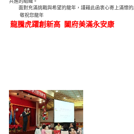
共進的組織。
面對充滿挑戰與希望的龍年，謹藉此函衷心寄上滿懷的
敬祝您龍年
龍騰虎躍創新高
闔府美滿永安康