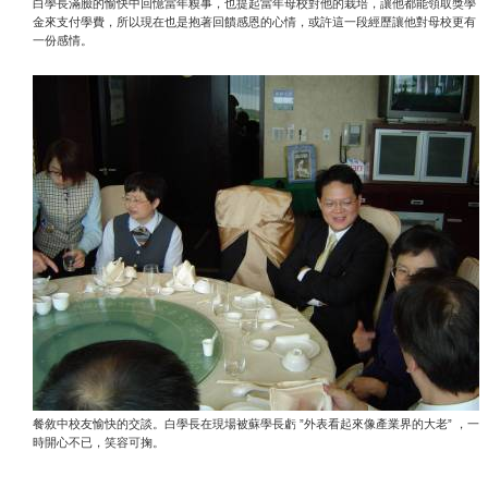
白學長滿臉的愉快中回憶當年糗事，也提起當年母校對他的栽培，讓他都能領取獎學
金來支付學費，所以現在也是抱著回饋感恩的心情，或許這一段經歷讓他對母校更有
一份感情。
”
”
餐敘中校友愉快的交談。白學長在現場被蘇學長虧
外表看起來像產業界的大老
，一
時開心不已，笑容可掬。