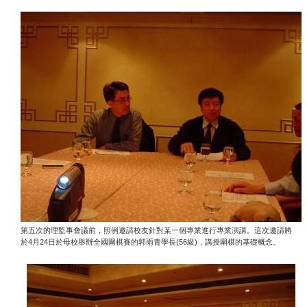
第五次的理監事會議前，照例邀請校友針對某一個專業進行專業演講。這次邀請將
4
24
(56
)
於
月
日於母校舉辦全國圍棋賽的郭雨青學長
級
，講授圍棋的基礎概念。