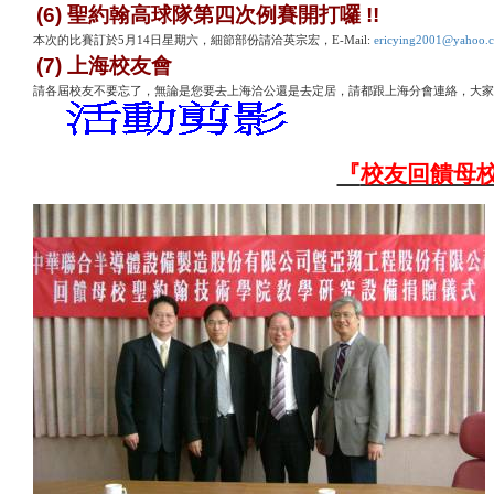
(6)
聖約翰高球隊第四次例賽開打囉
!!
本次的比賽訂於
5月14日星期六，細節部份請洽英宗宏，E-Mail:
ericying2001@yahoo.
(7)
上海校友會
請各屆校友不要忘了，無論是您要去上海洽公還是去定居，請都跟上海分會連絡，大家
『
校友回饋母