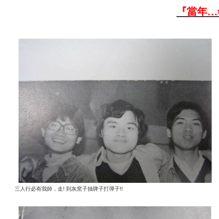
『當年
…
!
!!
三人行必有我師，走
到灰窯子抽牌子打彈子