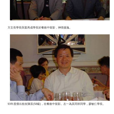
方文長學長與葉再成學長於餐敘中留影，神情揚逸。
93
(58
)
年度傑出校友陳辰
級
，在餐敘中留影。左一為其同班同學，廖敏仁學長。