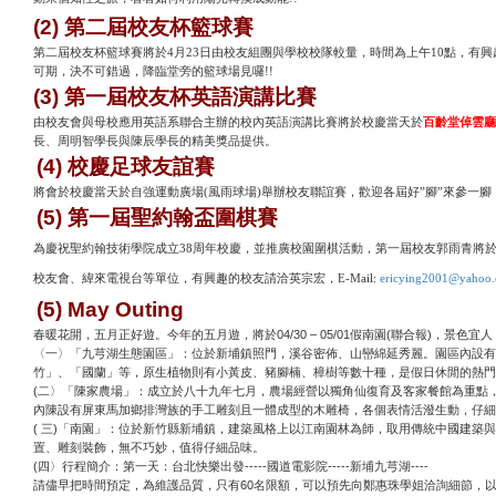
(2)
第二屆校友杯籃球賽
第二屆校友杯籃球賽將於
4月23日由校友組團與學校校隊較量，時間為上午10點，有興趣
可期，決不可錯過，降臨堂旁的籃球場見囉!!
(3)
第一屆校友杯英語演講比賽
由校友會與母校應用英語系聯合主辦的校內英語演講比賽將於校慶當天於
百齡堂倬雲廳
長、周明智學長與陳辰學長的精美獎品提供。
(4)
校慶足球友誼賽
將會於校慶當天於自強運動廣場
(風雨球場)舉辦校友聯誼賽，歡迎各屆好”腳”來參一腳，
(5)
第一屆聖約翰盃圍棋賽
為慶祝聖約翰技術學院成立
38周年校慶，並推廣校園圍棋活動，第一屆校友郭雨青將於0
校友會、緯來電視台等單位，有興趣的校友請洽
英宗宏，
E-Mail:
ericying2001@yahoo.
(5) May Outing
04/30 – 05/01
(
)
春暖花開，五月正好遊。今年的五月遊，將於
假南園
聯合報
，景色宜人
〈一〉「九芎湖生態園區」：位於新埔鎮照門，溪谷密佈、山巒綿延秀麗。園區內設有
竹」、「國蘭」等，原生植物則有小黃皮、豬腳楠、樟樹等數十種，是假日休閒的熱門
(
二〉「陳家農場」：成立於八十九年七月，農場經營以獨角仙復育及客家餐館為重點
內陳設有屏東馬加鄉排灣族的手工雕刻且一體成型的木雕椅，各個表情活潑生動，仔細
(
)
三
「南園」：位於新竹縣新埔鎮，建築風格上以江南園林為師，取用傳統中國建築與
置、雕刻裝飾，無不巧妙，值得仔細品味。
(
-----
-----
----
四〉行程簡介：第一天：台北快樂出發
國道電影院
新埔九芎湖
60
請儘早把時間預定，為維護品質，只有
名限額，可以預先向鄭惠珠學姐洽詢細節，