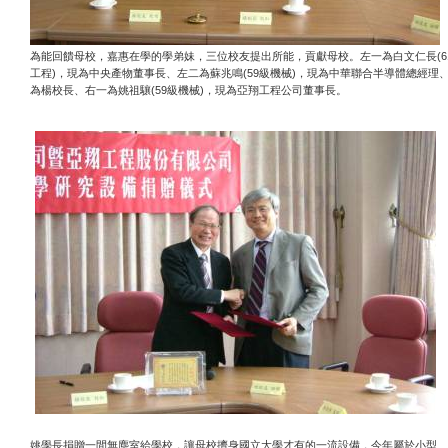
(6
為能回饋母校，嘉惠在學的學弟妹，三位校友提出所能，貢獻母校。左一為白文仁長
)
(59
)
工程
，現為中央產物董事長、左二為蘇兆鳴
級機械
，現為中華聯合半導體總經理
(59
)
為楊校長、右一為姚祖驤
級機械
，現為亞翔工程公司董事長。
姚學長捐贈一間無塵室給學校，讓母校擠身國立大學才有的一流設備，今年屬於小型