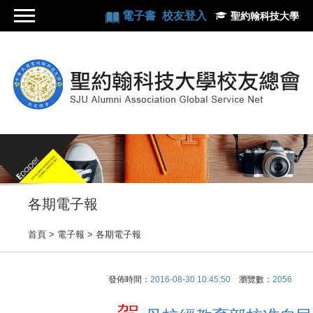
電子書
校友登入
聖約翰科技大學
各期電子報
首頁
> 電子報 >
各期電子報
發佈時間：
2016-08-30 10:45:50
瀏覽數：
2056