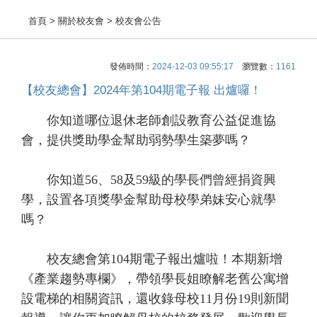
首頁
> 關於校友會 > 校友會公告
發佈時間：
2024-12-03 09:55:17
瀏覽數：
1161
【校友總會】2024年第104期電子報 出爐囉！
你知道哪位退休老師創設教育公益促進協
會，提供獎助學金幫助弱勢學生築夢嗎？
你知道56、58及59級的學長們曾經捐資興
學，設置各項獎學金幫助母校學弟妹安心就學
嗎？
校友總會第104期電子報出爐啦！本期新增
《產業趨勢專欄》，帶領學長姐瞭解老舊公寓增
設電梯的相關資訊，還收錄母校11月份19則新聞