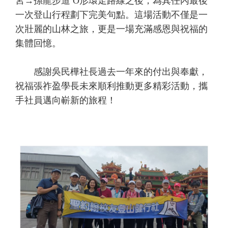
宮→孫龍步道 O形環走路線之後，為其任內最後
一次登山行程劃下完美句點。這場活動不僅是一
次壯麗的山林之旅，更是一場充滿感恩與祝福的
集體回憶。
感謝吳民樺社長過去一年來的付出與奉獻，
祝福張祚盈學長未來順利推動更多精彩活動，攜
手社員邁向嶄新的旅程！