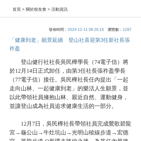
首頁
> 關於校友會 > 活動資訊
發佈時間：
2024-12-11 08:26:16
瀏覽數：
1287
「健康到老」願景延續 登山社喜迎第3任新社長張
祚盈
登山健行社社長吳民樺學長（74電子信）將
於12月14日正式卸任，由第3任社長張祚盈學長
（77電子信）接任。吳民樺社長任內提出「一起
走向山林、一起健康到老」的樂活人生願景，並
以此帶領社員擁抱山林、親近自然、運動健身，
並讓登山成為社員追求健康生活的一部分。
12月7日，吳民樺社長帶領社員完成鶯歌碧龍
宮→龜公山→牛灶坑山→光明山稜線步道→宏德