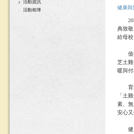
活動資訊
健康與
活動相簿
202
典致敬
給母校
值得一
芝土雞
暖與付
育潼
「土雞
素、無
安心又
健康