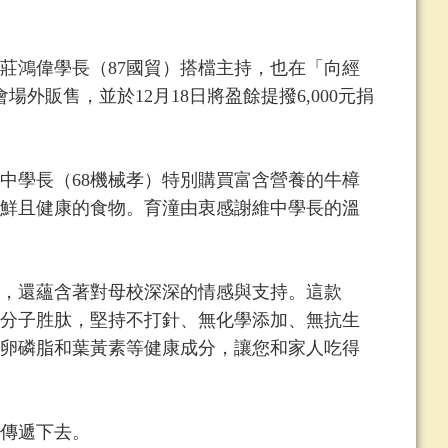
莊鴻偉學長（87國貿）搭檔主持，也在「向經
外販售，並於12月18日將盈餘提撥6,000元捐
學長（68機械孝）特別購買富含營養的牛樟
鮮且健康的食物。育潼由衷感謝維中學長的溫
，還蘊含著對母校深深的情感與支持。這款
分子胜肽，堅持不打針、無化學添加、無抗生
卵磷脂和葉黃素等健康成分，讓您和家人吃得
傳遞下去。