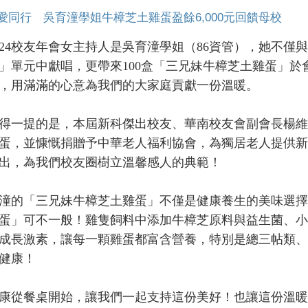
愛同行 吳育潼學姐牛樟芝土雞蛋盈餘6,000元回饋母校
4校友年會女主持人是吳育潼學姐（86資管），她不僅與
」單元中獻唱，更帶來100盒「三兄妹牛樟芝土雞蛋」於會場
，用滿滿的心意為我們的大家庭貢獻一份溫暖。
提的是，本屆新科傑出校友、華南校友會副會長楊維中
蛋，並慷慨捐贈予中華老人福利協會，為獨居老人提供新
出，為我們校友圈樹立溫馨感人的典範！
的「三兄妹牛樟芝土雞蛋」不僅是健康養生的美味選擇
蛋」可不一般！雞隻飼料中添加牛樟芝原料與益生菌、小
成長激素，讓每一顆雞蛋都富含營養，特別是總三帖類、
健康！
從餐桌開始，讓我們一起支持這份美好！也讓這份溫暖