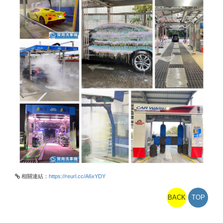
相關連結：
https://reurl.cc/A6xYDY
BACK
TOP