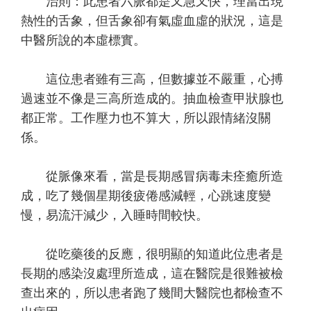
治則：此患者六脈都是又急又快，理當出現
熱性的舌象，但舌象卻有氣虛血虛的狀況，這是
中醫所說的本虛標實。
這位患者雖有三高，但數據並不嚴重，心搏
過速並不像是三高所造成的。
抽血檢查甲狀腺也
都正常。
工作壓力也不算大，所以跟情緒沒關
係。
從脈像來看，當是長期感冒病毒未痊癒所造
成，吃了幾個星期後疲倦感減輕，心跳速度變
慢，易流汗減少，入睡時間較快。
從吃藥後的反應，很明顯的知道此位患者是
長期的感染沒處理所造成，這在醫院是很難被檢
查出來的，所以患者跑了幾間大醫院也都檢查不