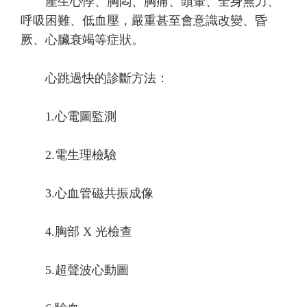
產生心悸、胸悶、胸痛、頭暈、全身無力、
呼吸困難、低血壓，嚴重甚至會意識改變、昏
厥、心臟衰竭等症狀。
心跳過快的診斷方法：
1.心電圖監測
2.電生理檢驗
3.心血管磁共振成像
4.胸部 X 光檢查
5.超聲波心動圖