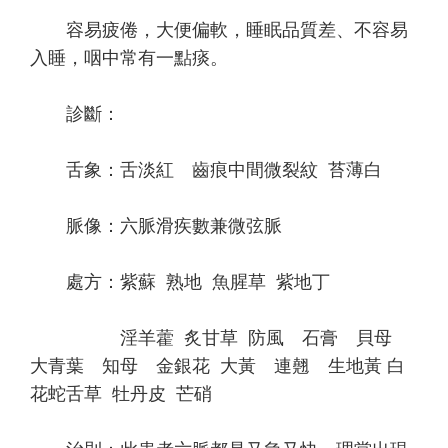
容易疲倦，大便偏軟，睡眠品質差、不容易
入睡，咽中常有一點痰。
診斷：
舌象：舌淡紅 齒痕中間微裂紋 苔薄白
脈像：六脈滑疾數兼微弦脈
處方：紫蘇 熟地 魚腥草 紫地丁
淫羊藿 炙甘草 防風 石膏 貝母
大青葉 知母 金銀花 大黃 連翹 生地黃 白
花蛇舌草 牡丹皮 芒硝