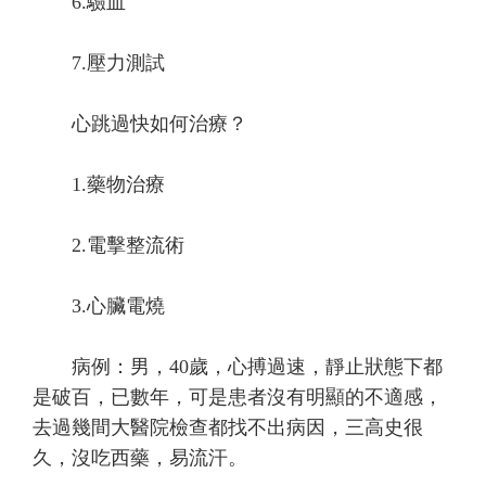
6.驗血
7.壓力測試
心跳過快如何治療？
1.藥物治療
2.電擊整流術
3.心臟電燒
病例：男，40歲，心搏過速，靜止狀態下都
是破百，已數年，可是患者沒有明顯的不適感，
去過幾間大醫院檢查都找不出病因，三高史很
久，沒吃西藥，易流汗。