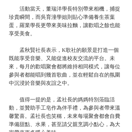
活動當天，董瑞洋學長特別帶來相機，捕捉
珍貴瞬間，而吳育潼學姐則貼心準備養生茶葉
蛋，羅業學長更帶來美味拉麵，讓歡唱之餘也能
享受美食。
孟秋賢社長表示，K歌社的願景是打造一個
既能享受音樂、又能促進校友交流的平台。未
來，每月的歡唱聚會都將維持相同模式，讓每位
參與者都能唱到幾首歌曲，並在輕鬆自在的氛圍
中沉浸於音樂與友誼之中。
值得一提的是，孟社長的媽媽特別蒞臨活
動，並贊助手工皂作為伴手禮，為參與者帶來溫
馨驚喜。孟社長也笑稱，未來每場聚會都會自費
準備甜點、水果，甚至請父親烹調小點心，為大