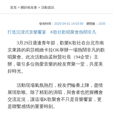
首頁
> 關於校友會 > 活動資訊
發佈時間：
2025-04-01 14:03:56
瀏覽數：
1035
打造沉浸式音樂饗宴 K歌社歡唱聚會熱鬧非凡
3月29日適逢青年節，歡樂K歌社在台北市南
京東路的莉莎精緻卡拉OK舉辦一場熱鬧非凡的歡
唱聚會。此次活動由孟秋賢社長（94企管）主
辦，吸引多位熱愛音樂的校友齊聚一堂，共度美
好時光。
活動現場氣氛熱烈，校友們輪番上陣，盡情
展現歌喉。除了精彩的演唱，與會者也把握機會
交流近況，讓這場K歌聚會不只是音樂饗宴，更
是聯繫感情的重要時刻。