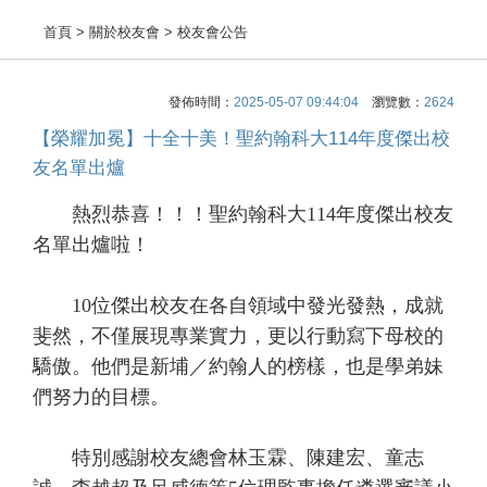
首頁
> 關於校友會 > 校友會公告
發佈時間：
2025-05-07 09:44:04
瀏覽數：
2624
【榮耀加冕】十全十美！聖約翰科大114年度傑出校
友名單出爐
熱烈恭喜！！！聖約翰科大114年度傑出校友
名單出爐啦！
10位傑出校友在各自領域中發光發熱，成就
斐然，不僅展現專業實力，更以行動寫下母校的
驕傲。他們是新埔／約翰人的榜樣，也是學弟妹
們努力的目標。
特別感謝校友總會林玉霖、陳建宏、童志