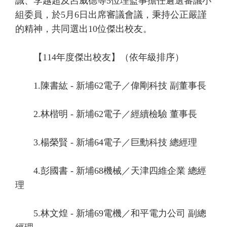
誠、李越超及呂威德等5位理監事擔任遴選審議小
組委員，於5月6日出席審議會議，秉持公正嚴謹
的精神，共同選出10位傑出校友。
【114年度傑出校友】（依年級排序）
1.陳書紘 - 新埔62電子／偉剛科技 副董事長
2.林楷明 - 新埔62電子／經續檢驗 董事長
3.楊榮賢 - 新埔64電子／巨勳科技 總經理
4.彭國書 - 新埔68機械／天津四維企業 總經
理
5.林文煌 - 新埔69電機／和平電力公司 副總