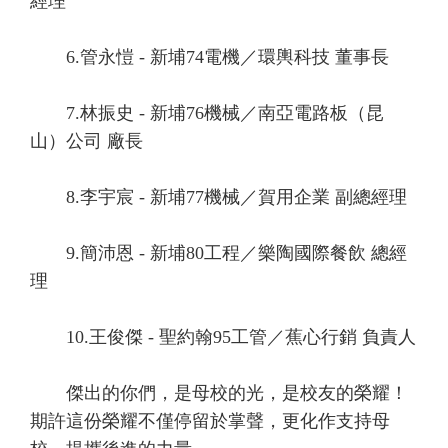
經理
6.管永愷 - 新埔74電機／環輿科技 董事長
7.林振史 - 新埔76機械／南亞電路板（昆
山）公司 廠長
8.李宇宸 - 新埔77機械／賀用企業 副總經理
9.簡沛恩 - 新埔80工程／樂陶國際餐飲 總經
理
10.王俊傑 - 聖約翰95工管／蕉心行銷 負責人
傑出的你們，是母校的光，是校友的榮耀！
期許這份榮耀不僅停留於掌聲，更化作支持母