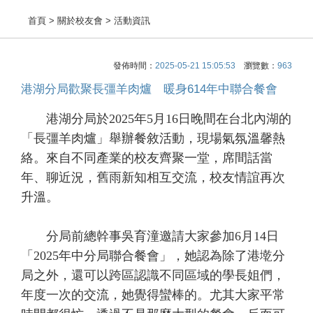
首頁
> 關於校友會 > 活動資訊
發佈時間：
2025-05-21 15:05:53
瀏覽數：
963
港湖分局歡聚長彊羊肉爐 暖身614年中聯合餐會
港湖分局於2025年5月16日晚間在台北內湖的
「長彊羊肉爐」舉辦餐敘活動，現場氣氛溫馨熱
絡。來自不同產業的校友齊聚一堂，席間話當
年、聊近況，舊雨新知相互交流，校友情誼再次
升溫。
分局前總幹事吳育潼邀請大家參加6月14日
「2025年中分局聯合餐會」，她認為除了港墘分
局之外，還可以跨區認識不同區域的學長姐們，
年度一次的交流，她覺得蠻棒的。尤其大家平常