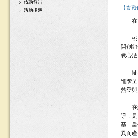
活動資訊
【實戰
活動相簿
在市
桃園市
開創銷
戰心法
擁有超
進階至
熱愛與
在組
導，是
基。當
異而產