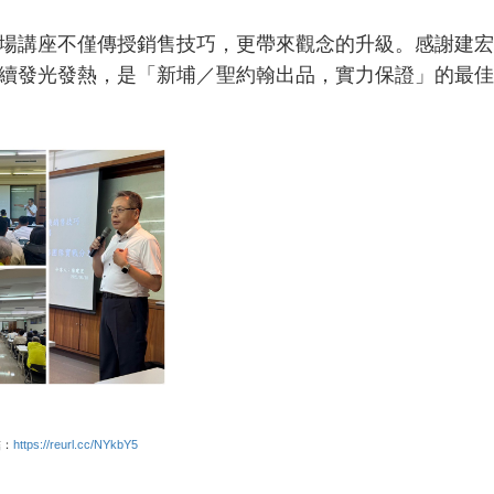
講座不僅傳授銷售技巧，更帶來觀念的升級。感謝建宏
續發光發熱，是「新埔／聖約翰出品，實力保證」的最佳
結：
https://reurl.cc/NYkbY5