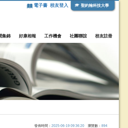
電子書
校友登入
聖約翰科技大學
聞集錦
好康相報
工作機會
社團聯誼
校友註冊
發佈時間：
2025-06-19 09:36:20
瀏覽數：
894