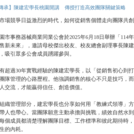
傳承】陳建宏學長桃園開講 傳授打造高效團隊關鍵策略
場競爭日益激烈的時代，如何從銷售個體走向團隊共創
事務器械商業同業公會於2025年6月18日舉辦「11
售新未來」，邀請母校傑出校友、校友總會副理事長陳建
，吸引眾多公會成員踴躍參與。
過30年實戰經驗的陳建宏學長，以「從銷售初心到打
團隊管理的心路歷程。他強調銷售的核心不只是技巧，而
人交流，才能贏得信任、創造價值。
織管理部分，建宏學長也分享如何用「教練式領導」方
帶人也帶心。當團隊願意主動承擔與挑戰，績效自然水到
每個成員都清楚理解團隊目標、工作標準和彼此期待時，
生的內耗。