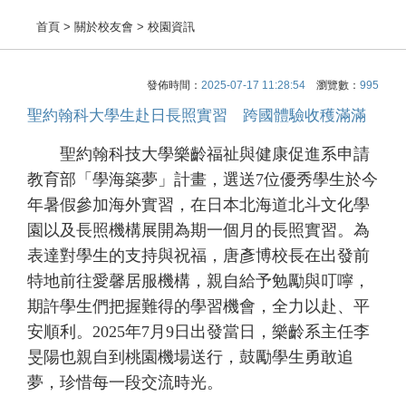
首頁
> 關於校友會 > 校園資訊
發佈時間：
2025-07-17 11:28:54
瀏覽數：
995
聖約翰科大學生赴日長照實習 跨國體驗收穫滿滿
聖約翰科技大學樂齡福祉與健康促進系申請
教育部「學海築夢」計畫，選送7位優秀學生於今
年暑假參加海外實習，在日本北海道北斗文化學
園以及長照機構展開為期一個月的長照實習。為
表達對學生的支持與祝福，唐彥博校長在出發前
特地前往愛馨居服機構，親自給予勉勵與叮嚀，
期許學生們把握難得的學習機會，全力以赴、平
安順利。2025年7月9日出發當日，樂齡系主任李
旻陽也親自到桃園機場送行，鼓勵學生勇敢追
夢，珍惜每一段交流時光。