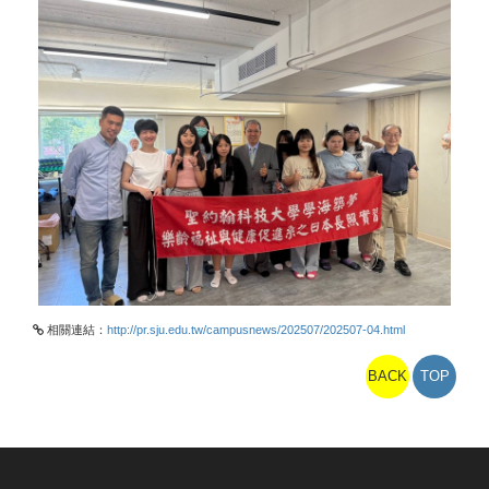
相關連結：
http://pr.sju.edu.tw/campusnews/202507/202507-04.html
BACK
TOP