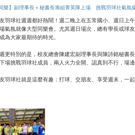
同樂】副理事長＋秘書長籌組菁英隊上場 挑戰羽球社氣氛
羽球社週週都好熱鬧！週二晚上在五常國小、週日上午
場氣氛就像大型同樂會。尤其週日場次，總有學長或球友
成為大家最期待的時光。
更特別的是，校友總會陳建宏副理事長與陳詩銘秘書長
下場挑戰羽球社成員，兩人火力全開、認真到不行，場邊
羽球社就是這麼有趣：打球、交朋友、享受週末，一起