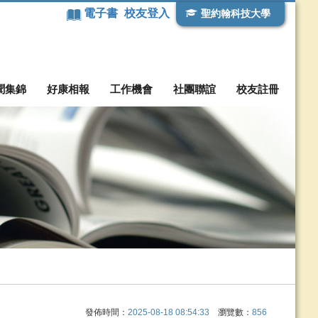
電子書
校友登入
聖約翰科技大學
聞集錦
好康相報
工作機會
社團聯誼
校友註冊
發佈時間：
2025-08-18 08:54:33
瀏覽數：
856