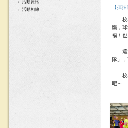
活動資訊
【揮拍
活動相簿
校友
斷，球
福！也
這週
隊」，
校友
吧～