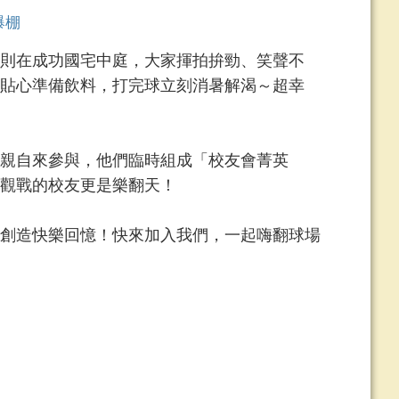
爆棚
則在成功國宅中庭，大家揮拍拚勁、笑聲不
貼心準備飲料，打完球立刻消暑解渴～超幸
親自來參與，他們臨時組成「校友會菁英
觀戰的校友更是樂翻天！
創造快樂回憶！快來加入我們，一起嗨翻球場