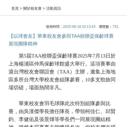
首頁
> 關於校友會 > 活動資訊
發佈時間：
2025-08-18 15:13:43
瀏覽數：
751
【以球會友】華東校友會參與TAA校聯盃保齡球賽
展現團隊精神
第5屆TAA校聯盃保齡球賽2025年7月13日於
上海楊浦區仲馬保齡球館盛大舉行。這項賽事由
滬台灣校友會聯誼會（TAA）主辦，邀集上海地
區多所台灣大學校友會組隊參賽，10多支勁旅同
場切磋，場面熱鬧非凡。
華東校友會羽毛球隊此次特別組隊參與比
賽，由吳漢傑學長擔任隊長，帶領柯佳仁、邱賢
鈞、李健佑及張景煇等學長們一同展現團結精