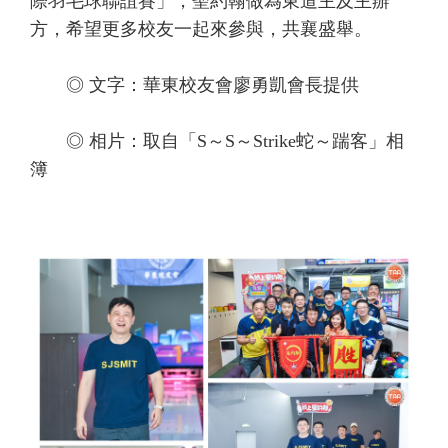
際羽毛球聯誼賽」，聖約翰做為東道主及主辦
方，希望更多校友一起來參與，共襄盛舉。
◎ 文字：華東校友會廖勇凱會長提供
◎ 相片：取自「S～S～Strike蛇～踹客」相
簿