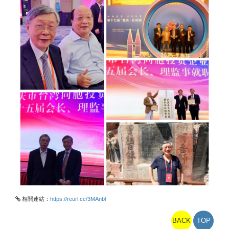
相關連結：
https://reurl.cc/3MAnbl
BACK
TOP