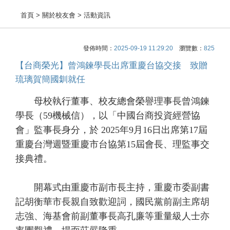
首頁
> 關於校友會 > 活動資訊
發佈時間：
2025-09-19 11:29:20
瀏覽數：
825
【台商榮光】曾鴻鍊學長出席重慶台協交接 致贈
琉璃賀簡國釧就任
母校執行董事、校友總會榮譽理事長曾鴻鍊
學長（59機械信），以「中國台商投資經營協
會」監事長身分，於 2025年9月16日出席第17屆
重慶台灣週暨重慶市台協第15屆會長、理監事交
接典禮。
開幕式由重慶市副市長主持，重慶市委副書
記胡衡華市長親自致歡迎詞，國民黨前副主席胡
志強、海基會前副董事長高孔廉等重量級人士亦