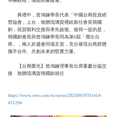
率團觀禮，場面莊嚴隆重。
典禮中，曾鴻鍊學長代表「中國台商投資經
營協會」上台，致贈琉璃賀禮給新任會長簡國
釧，祝賀順利交接與承先啟後。值得一提的是，
簡國釧會長與曾鴻鍊學長同為第6屆「傑出台
商」，兩人於盛會同場互賀，充分展現台商群體
攜手合作、共創未來的堅實力量。
【台商榮光】曾鴻鍊理事長出席重慶台協交
接 致贈琉璃賀簡國釧就任
https://www.ctee.com.tw/news/20250919701414-
431204