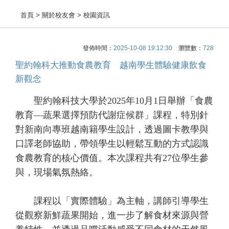
首頁
> 關於校友會 > 校園資訊
發佈時間：
2025-10-08 19:12:30
瀏覽數：
728
聖約翰科大推動食農教育 越南學生體驗健康飲食
新觀念
聖約翰科技大學於2025年10月1日舉辦「食農
教育—蔬果選擇預防代謝症候群」課程，特別針
對新南向專班越南籍學生設計，透過圖卡教學與
口譯老師協助，帶領學生以輕鬆互動的方式認識
食農教育的核心價值。本次課程共有27位學生參
與，現場氣氛熱絡。
課程以「實際體驗」為主軸，講師引導學生
從觀察新鮮蔬果開始，進一步了解食材來源與營