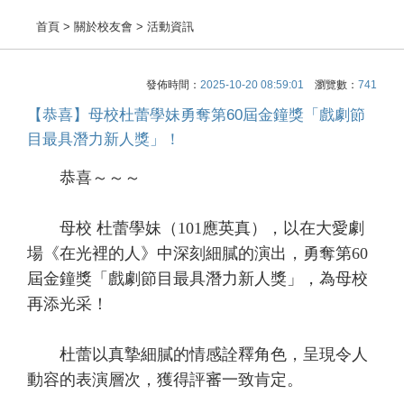
首頁
> 關於校友會 > 活動資訊
發佈時間：
2025-10-20 08:59:01
瀏覽數：
741
【恭喜】母校杜蕾學妹勇奪第60屆金鐘獎「戲劇節
目最具潛力新人獎」！
恭喜～～～
母校 杜蕾學妹（101應英真），以在大愛劇
場《在光裡的人》中深刻細膩的演出，勇奪第60
屆金鐘獎「戲劇節目最具潛力新人獎」，為母校
再添光采！
杜蕾以真摯細膩的情感詮釋角色，呈現令人
動容的表演層次，獲得評審一致肯定。