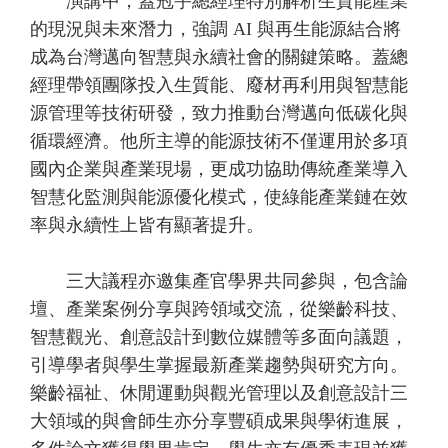
演講中，蓋冠宇總經理特別解析生質能產業
的現況與未來潛力，強調 AI 與再生能源結合將
成為台灣邁向智慧與永續社會的關鍵策略。蓋總
經理帶領團隊投入生質能、廢材再利用與智慧能
源管理等技術研發，致力推動台灣邁向低碳化與
循環經濟。他所主導的能源技術不僅運用於多項
國內企業與產業現場，更成功協助傳統產業導入
智慧化監測與能源優化模式，使綠能產業鏈在效
率與永續性上皆有顯著提升。
三大議程亦邀集產官學界共同參與，包含論
壇、產業案例分享與跨領域交流，從樂齡科技、
智慧觀光、創意設計到數位媒體等多面向議題，
引導學者與學生掌握最新產業趨勢與研究方向。
樂齡福祉、休閒運動與觀光管理以及創意設計三
大領域的與會師生亦分享豐碩成果與學術進展，