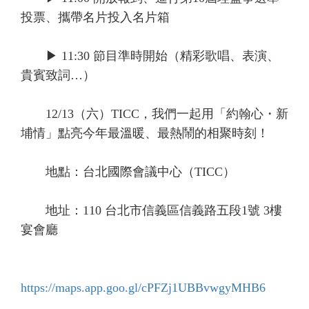
投票、攜帶名片投入名片箱
▶ 11:30 節目準時開始（精彩歌唱、表演、
貴賓致詞…）
12/13（六）TICC，我們一起用「約翰心・新
埔情」點亮今年最溫暖、最熱鬧的相聚時刻！
地點：台北國際會議中心（TICC）
地址：110 台北市信義區信義路五段1號 3樓
宴會廳
https://maps.app.goo.gl/cPFZj1UBBvwgyMHB6