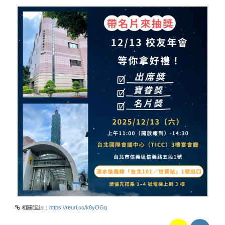
相關連結：
https://reurl.cc/k8yOGq