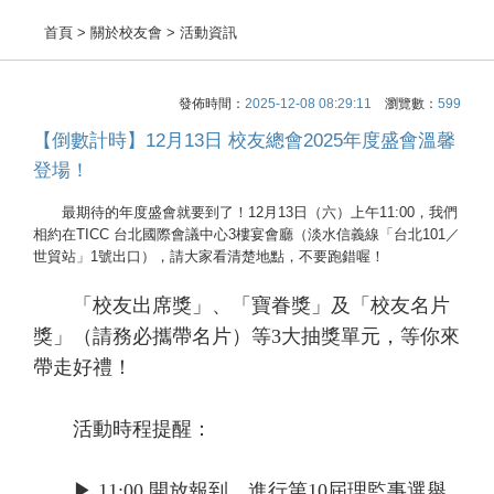
首頁
> 關於校友會 > 活動資訊
發佈時間：
2025-12-08 08:29:11
瀏覽數：
599
【倒數計時】12月13日 校友總會2025年度盛會溫馨
登場！
最期待的年度盛會就要到了！12月13日（六）上午11:00，我們
相約在TICC 台北國際會議中心3樓宴會廳（淡水信義線「台北101／
世貿站」1號出口），請大家看清楚地點，不要跑錯喔！
「校友出席獎」、「寶眷獎」及「校友名片
獎」（請務必攜帶名片）等3大抽獎單元，等你來
帶走好禮！
活動時程提醒：
▶ 11:00 開放報到、進行第10屆理監事選舉