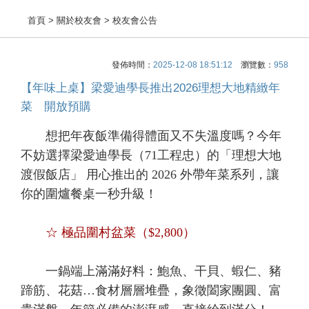
首頁
> 關於校友會 > 校友會公告
發佈時間：
2025-12-08 18:51:12
瀏覽數：
958
【年味上桌】梁愛迪學長推出2026理想大地精緻年
菜 開放預購
想把年夜飯準備得體面又不失溫度嗎？今年
不妨選擇梁愛迪學長（71工程忠）的「理想大地
渡假飯店」 用心推出的 2026 外帶年菜系列，讓
你的圍爐餐桌一秒升級！
☆ 極品圍村盆菜（$2,800）
一鍋端上滿滿好料：鮑魚、干貝、蝦仁、豬
蹄筋、花菇…食材層層堆疊，象徵闔家團圓、富