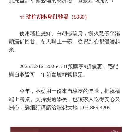
貴滿盤。年節必備的澎湃感，直接給到滿分！
☆ 瑤柱胡椒豬肚雞湯（$980）
使用瑤柱提鮮、白胡椒暖身，慢火熬煮至湯
頭濃郁回甘。冬天喝上一碗，從胃到心都溫暖起
來。
2025/12/12–2026/1/31預購享9折優惠，宅配
與自取皆可，年前圍爐輕鬆搞定。
今年，不妨用一份來自校友的年味，把祝福
端上餐桌。支持愛迪學長，也讓家人吃得安心又
開心！詳細訂購請洽理想大地：03-865-4209