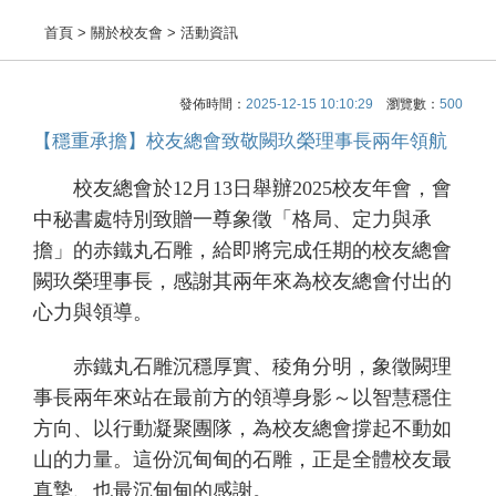
首頁
> 關於校友會 > 活動資訊
發佈時間：
2025-12-15 10:10:29
瀏覽數：
500
【穩重承擔】校友總會致敬闕玖榮理事長兩年領航
校友總會於12月13日舉辦2025校友年會，會
中秘書處特別致贈一尊象徵「格局、定力與承
擔」的赤鐵丸石雕，給即將完成任期的校友總會
闕玖榮理事長，感謝其兩年來為校友總會付出的
心力與領導。
赤鐵丸石雕沉穩厚實、稜角分明，象徵闕理
事長兩年來站在最前方的領導身影～以智慧穩住
方向、以行動凝聚團隊，為校友總會撐起不動如
山的力量。這份沉甸甸的石雕，正是全體校友最
真摯、也最沉甸甸的感謝。