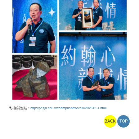
相關連結：
http://pr.sju.edu.tw/campusnews/alu/202512-1.html
BACK
TOP