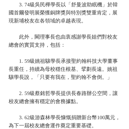
3. 74級吳民樺學長以「舒曼波助眠機」於韓
國首爾發明展榮獲銅牌獎與特別獎雙重肯定，展
現新埔校友在各領域的卓越表現。
此外，闕理事長也由衷感謝學長姐們對校友
總會的實質支持，包括：
1. 59級姚祖驤學長承接聖約翰科技大學董事
長重任，持續為母校穩住根基、擘劃長遠。姚祖
驤學長說，「只要有我在，聖約翰不會倒。」
2. 59級蔡銘哲學長提供長春路辦公空間，讓
校友總會擁有穩定的會務據點。
3. 62級游森林學長慷慨捐贈新台幣100萬元，
為下一屆校友總會運作奠定重要基礎。