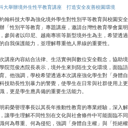
科大舉辦境外生性平教育講座 打造安全友善校園環境
科技大學為強化境外學生對性別平等教育與校園安全界線的
辦「性別平等教育」專題講座，邀請台灣性教育學會葉明
，參與者以印尼、越南專班等新型境外生為主，希望透過
的自我保護能力，並理解尊重他人界線的重要性。
講座內容結合法律、生活實例與數位安全觀念，協助境
學院范俊杰院長表示，境外生來到陌生文化環境，面臨語
育。他強調，學校希望透過本次講座強化學生對「身體自
科技助長性別暴力的警覺，使學生在日常與社群使用上更
識，更是學生應具備的重要生活能力。
莉榮譽理事長以其長年推動性教育的專業經驗，深入解
，讓學生理解不同性別在文化與社會條件中可能面臨不同
識何為尊重、何為侵犯，強調「身體自主權」與「拒絕權