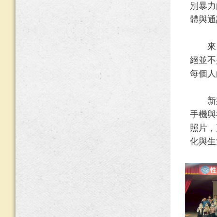
別暴力
體與通
來自
絕並不
每個人
新型
手機與
照片，
化與生