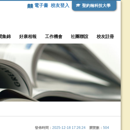
電子書
校友登入
聖約翰科技大學
聞集錦
好康相報
工作機會
社團聯誼
校友註冊
發佈時間：
2025-12-18 17:26:24
瀏覽數：
504