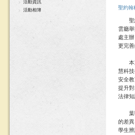
活動資訊
聖約翰
活動相簿
聖約翰
雲廳舉
處主辦
更完善
本次
慧科技
安全教
提升對
法律知
葉明
的差異
學生辨