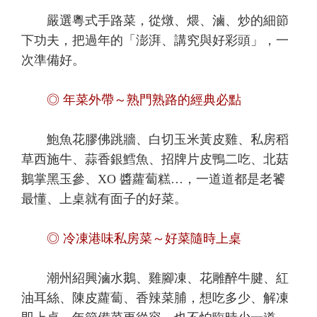
嚴選粵式手路菜，從燉、煨、滷、炒的細節
下功夫，把過年的「澎湃、講究與好彩頭」，一
次準備好。
◎ 年菜外帶～熟門熟路的經典必點
鮑魚花膠佛跳牆、白切玉米黃皮雞、私房稻
草西施牛、蒜香銀鱈魚、招牌片皮鴨二吃、北菇
鵝掌黑玉參、XO 醬蘿蔔糕…，一道道都是老饕
最懂、上桌就有面子的好菜。
◎ 冷凍港味私房菜～好菜隨時上桌
潮州紹興滷水鵝、雞腳凍、花雕醉牛腱、紅
油耳絲、陳皮蘿蔔、香辣菜脯，想吃多少、解凍