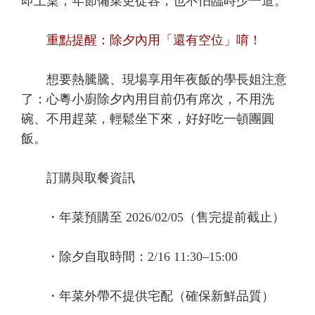
即上桌，年節備菜更從容，也不怕臨時少一道。
重點提醒：除夕內用「還有空位」唷！
想要熱騰騰、現場享用年夜飯的學長姐注意
了：心粵小廚除夕內用目前仍有席次，不用洗
碗、不用趕菜，輕鬆坐下來，好好吃一頓團圓
飯。
訂購與取餐資訊
・年菜預購至 2026/02/05（售完提前截止）
・除夕自取時間：2/16 11:30–15:00
・年菜外帶不提供宅配（確保新鮮品質）