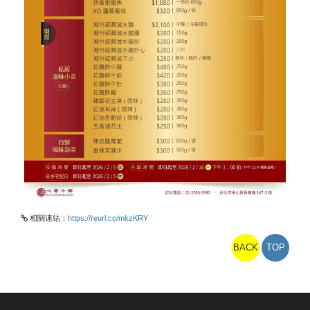
相關連結：
https://reurl.cc/mkzKRY
BACK
TOP