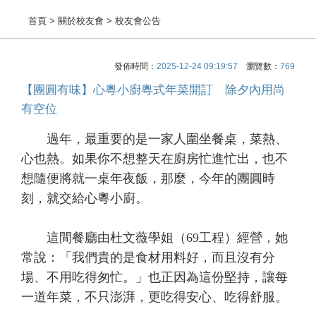
首頁
> 關於校友會 > 校友會公告
發佈時間：
2025-12-24 09:19:57
瀏覽數：
769
【團圓有味】心粵小廚粵式年菜開訂 除夕內用尚
有空位
過年，最重要的是一家人圍坐餐桌，菜熱、
心也熱。如果你不想整天在廚房忙進忙出，也不
想隨便將就一桌年夜飯，那麼，今年的團圓時
刻，就交給心粵小廚。
這間餐廳由杜文薇學姐（69工程）經營，她
常說：「我們貴的是食材用料好，而且沒有分
場、不用吃得匆忙。」也正因為這份堅持，讓每
一道年菜，不只澎湃，更吃得安心、吃得舒服。