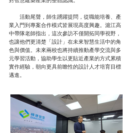
對智慧建築產業的整體認識。
活動尾聲，師生踴躍提問，從職能培養、產
業入門到專案合作模式皆展現高度興趣。滬江高
中帶隊老師指出，這次參訪不僅開拓同學視野，
也讓他們更清楚「設計」在未來智慧生活中的角
色與價值。未來兩校也將持續推動產學交流與多
元學習活動，協助學生以更貼近產業的方式累積
實作經驗，朝向更具前瞻性的設計人才培育目標
邁進。