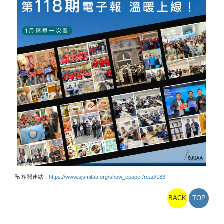
相關連結：
https://www.sjsmitaa.org/show_epaper/read/183
BACK
TOP