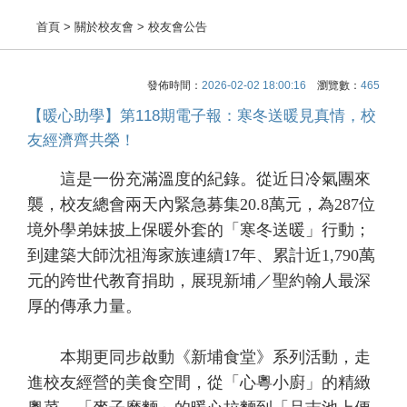
首頁
> 關於校友會 > 校友會公告
發佈時間：
2026-02-02 18:00:16
瀏覽數：
465
【暖心助學】第118期電子報：寒冬送暖見真情，校
友經濟齊共榮！
這是一份充滿溫度的紀錄。從近日冷氣團來
襲，校友總會兩天內緊急募集20.8萬元，為287位
境外學弟妹披上保暖外套的「寒冬送暖」行動；
到建築大師沈祖海家族連續17年、累計近1,790萬
元的跨世代教育捐助，展現新埔／聖約翰人最深
厚的傳承力量。
本期更同步啟動《新埔食堂》系列活動，走
進校友經營的美食空間，從「心粵小廚」的精緻