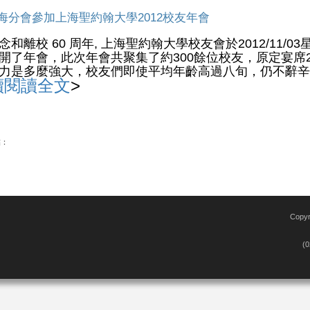
海分會參加上海聖約翰大學2012校友年會
念和離校 60 周年, 上海聖約翰大學校友會於2012/11/0
開了年會，此次年會共聚集了約300餘位校友，原定宴席
力是多麼強大，校友們即使平均年齡高過八旬，仍不辭辛勞趕到一起參
續閱讀全文
>
結：
Copy
(