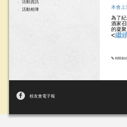
活動資訊
本會上
活動相簿
為了紀
酒家召
的凝聚
<
繼
相關連
校友會電子報