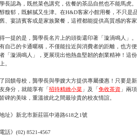
長認為，既然菜色講究，佐餐的茶品自然也不能馬虎。
醇馥郁，既解膩又生津。在H&D客家小館用餐，不只是
舊、宴請賓客或是家族聚餐，這裡都能提供高質感的客家
提的是，龔學長名片上的頭銜還印著「漩渦鳴人」。原
有自己的卡通暱稱，不僅能拉近與消費者的距離，也方便
者「漩渦鳴人」，更展現出他熱血堅韌的創業精神！這份
上。
回饋母校，龔學長與學嫂大方提供專屬優惠！只要是新
友身分，就能享有「
招待精緻小菜
」及「
免收茶資
」兩項
皆碑的美味，重溫彼此之間最珍貴的校友情誼。
》新北市新莊區中港路618之1號
(02) 8521-4567