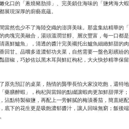
嫩化口的「蔥燒豬肋排」、完美鎖住海味的「鹽烤海大蝦
都展現深厚的廚藝底蘊。
當然也少不了海陸交織的澎湃美味。那盅集結精華的「
的肉塊完美融合，湯頭溫潤甘醇、層次豐富，每一口都是
清蒸鮮鱸魚」，清透的醬汁完美襯托出鱸魚細緻鮮甜的肉
香回甘。品嚐多道濃郁功夫菜，自然需要一盤色彩繽紛的
豔甜椒，巧妙佐以黑木耳與鮮紅枸杞，大火快炒精準保留
原先預訂的桌菜，熱情的龔學長怕大家沒吃飽，還特地
「藥膳醉蝦」，枸杞與當歸的點綴讓蝦肉更加鮮甜彈牙；
，沾點特製椒鹽，再配上一旁解膩的梅漬番茄，簡直絕配
，底下的花生更是吸飽濃郁醬汁，讓人回味無窮；飯後端
。