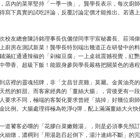
，店內的菜單堅持「一季一換」。龔學長表示，每次廚師
得寫下真實的試吃評論，反覆討論定價才能推出。若遇上
校友總會陳詩銘理事長伉儷偕同李宇宸秘書長、莊鴻偉
上廚房在測試新菜！龔學長特別端出幾道正在研發中的料
鋪滿紅通通辣椒的「剁椒豆腐」一上桌就震撼視覺，紅艷
中帶香、超級下飯！能親身參與學長嚴格把關菜色的過程
店裡的靈魂招牌，非「文昌甘蔗雞」莫屬。金黃油亮的
天然的鮮甜。而客家經典的「薑絲大腸」，背後更有一段
人要求不同，極端的客製化要求曾經「搞掉」好幾位廚師
金比例。大腸處理得極為乾淨Q彈，配上滿滿薑絲大火快
饕客必嚐的「花膠白菜嫩雞湯」，則是必須事先預訂的
火細燉，濃稠到「用湯匙舀起倒下，湯汁連綿不斷」的完