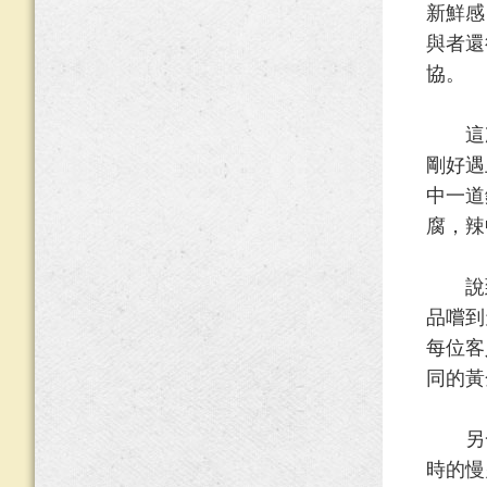
新鮮感
與者還
協。
這次
剛好遇
中一道
腐，辣
說到
品嚐到
每位客
同的黃
另一道
時的慢