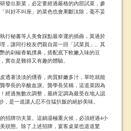
研發出新菜，必定要經過嚴格的內部試菜，參
「叫好不叫座」的菜色也會果斷汰除，毫不妥
執行秘書等人美食踩點最幸運的插曲，莫過於
理，讓同行校友們親自當一回「試菜員」。其
艷的剁椒香氣撲鼻，搭配底下軟嫩入味的豆
，實在是難得又有趣的體驗。
皮透著淡淡的燻香，肉質鮮嫩多汁，單吃就能
龔學長的辛酸血淚。龔學長笑稱，這道菜因為
！經過無數次調整，最終定調為最受在地人認
炒，是一道讓人忍不住猛扒飯的絕妙美味。
招牌功夫菜。這鍋湯極重火候，必須經過4小
美狀態。除了上述招牌，宴客桌菜也道道驚