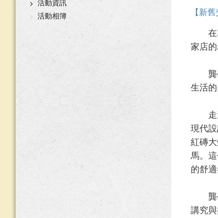
活動資訊
【新舊
活動相簿
在車水
家店的
龔學長
生活的
走進
現代設
紅磚大
馬。這
的舒適
龔學
講究與