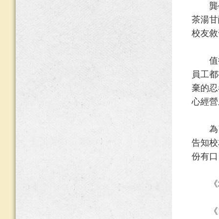
龔學
茶湯甘
校友敘
值得一
員工都
棄的忍
心經營
為了
告知校
份有口
《地址
《電話》