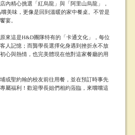
店內精心挑選「紅烏龍」與「阿里山烏龍」，
品嚐美味，更像是回到溫暖的家中餐桌。不管是
饗宴。
來這是H&D團隊特有的「卡通文化」，每位
客人記憶；而龔學長選擇化身遇到挫折永不放
初心與熱情，也完美體現在他對這家餐廳的用
埔或聖約翰的校友前往用餐，並在預訂時事先
專屬福利！歡迎學長姐們相約蒞臨，來嚐嚐這