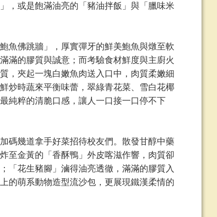
」，或是飽滿油亮的「豬油拌飯」與「臘味米
鮑魚佛跳牆」，厚實彈牙的鮮美鮑魚與燉至軟
滿滿的膠質與誠意；而考驗食材鮮度與主廚火
質，夾起一塊白嫩魚肉送入口中，肉質柔嫩細
鮮炒時蔬來平衡味蕾，翠綠青花菜、雪白花椰
最純粹的清脆口感，讓人一口接一口停不下
加碼幾道拿手好菜招待校友們。散發甘醇中藥
炸至金黃的「香酥鴨」外皮喀滋作響，肉質卻
；「花生豬腳」滷得油亮透徹，滿滿的膠質入
上的萌系動物造型流沙包，更展現鐵漢柔情的