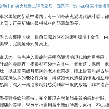
交融】紅磚大灶遇上現代家居 龔添華打造H&D客家小館溫
馬龍的新莊中港路，有一間外表充滿現代設計感，卻暗
老闆，正是新埔80級機械科的龔添華學長。
與部隊同梯、目前任職於SGS的陳明煌攜手合作。兩
美學，完美延伸到餐桌上。
店內，首先映入眼簾的是明亮通透的現代簡約用餐區，
計感的餐廳裡，學長卻巧妙地在其中一個角落，保留一處
灶，以及充滿歲月痕跡的老木造菜櫥，牆上掛著勾起古早
個充滿故事的老物件角落，與整體現代風格的環境相互輝
氛圍，讓人一踏進來就能感受到家一般的放鬆，非常適合
長對餐飲的堅持，完全展現在對菜餚品質的嚴格把關。
擺盤的美學。學長堅持選用當季新鮮時蔬，秉持「不OK