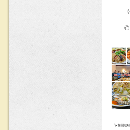
《營業
◎ 撰
相關連