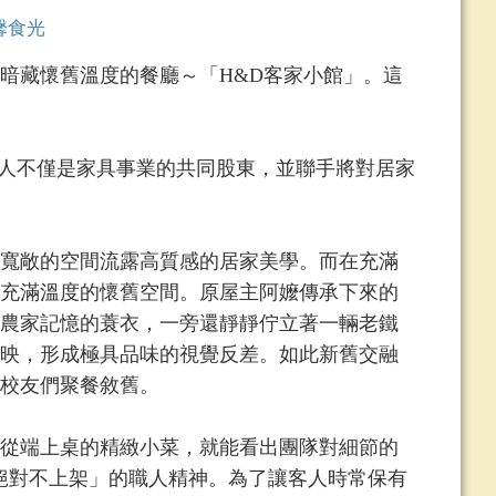
馨食光
藏懷舊溫度的餐廳～「H&D客家小館」。這
人不僅是家具事業的共同股東，並聯手將對居家
寬敞的空間流露高質感的居家美學。而在充滿
充滿溫度的懷舊空間。原屋主阿嬤傳承下來的
農家記憶的蓑衣，一旁還靜靜佇立著一輛老鐵
映，形成極具品味的視覺反差。如此新舊交融
校友們聚餐敘舊。
從端上桌的精緻小菜，就能看出團隊對細節的
絕對不上架」的職人精神。為了讓客人時常保有