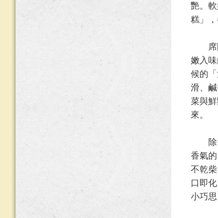
艷。軟
糕」，
席間
嫩入味
候的「
滑、鹹
菜與鮮
來。
除了
香氣的
不乾柴
口即化
小巧思