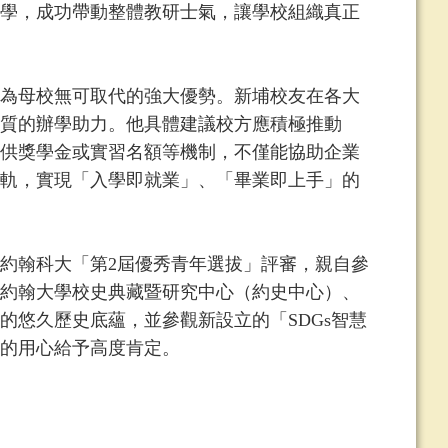
學，成功帶動整體教研士氣，讓學校組織真正
為母校無可取代的強大優勢。新埔校友在各大
質的辦學助力。他具體建議校方應積極推動
供獎學金或實習名額等機制，不僅能協助企業
軌，實現「入學即就業」、「畢業即上手」的
翰科大「第2屆優秀青年選拔」評審，親自參
約翰大學校史典藏暨研究中心（約史中心）、
的悠久歷史底蘊，並參觀新設立的「SDGs智慧
的用心給予高度肯定。