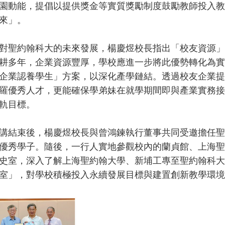
園動能，提倡以提供獎金等實質獎勵制度鼓勵教師投入教
來」。
聖約翰科大的未來發展，楊慶煜校長指出「校友資源」
耕多年，企業資源豐厚，學校應進一步將此優勢轉化為實
企業認養學生」方案，以深化產學鏈結。透過校友企業提
羅優秀人才，更能確保學弟妹在就學期間即與產業實務接
軌目標。
束後，楊慶煜校長與曾鴻鍊執行董事共同受邀擔任聖約
優秀學子。隨後，一行人實地參觀校內的蘭貞館、上海聖
史室，深入了解上海聖約翰大學、新埔工專至聖約翰科大
室」，對學校積極投入永續發展目標與建置創新教學環境