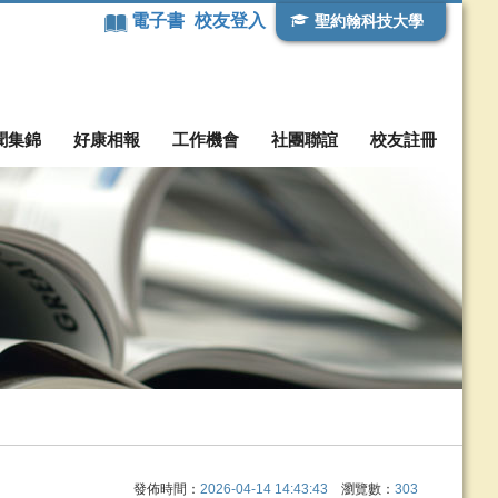
電子書
校友登入
聖約翰科技大學
聞集錦
好康相報
工作機會
社團聯誼
校友註冊
發佈時間：
2026-04-14 14:43:43
瀏覽數：
303