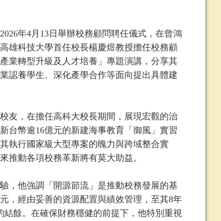
26年4月13日舉辦校務顧問聘任儀式，在曾鴻
高雄科技大學首任校長楊慶煜教授擔任校務顧
產業轉型升級及人才培養」專題演講，分享其
業認養學生、深化產學合作等面向提出具體建
校友，在擔任高科大校長期間，展現宏觀的治
新台幣逾16億元的新建海事教育「御風」實習
其執行國家級大型專案的魄力與跨域整合實
來推動各項校務革新將有莫大助益。
驗，他強調「開源節流」是推動校務發展的基
億元，經由妥善的資源配置與績效管理，至其8年
元的結餘。在確保財務穩健的前提下，他特別重視