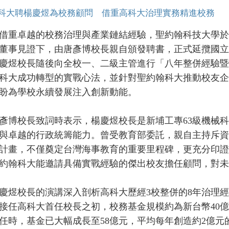
科大聘楊慶煜為校務顧問 借重高科大治理實務精進校務
卓越的校務治理與產業鏈結經驗，聖約翰科技大學於20
董事見證下，由唐彥博校長親自頒發聘書，正式延攬國立
慶煜校長隨後向全校一、二級主管進行「八年整併經驗暨
科大成功轉型的實戰心法，並針對聖約翰科大推動校友企
盼為學校永續發展注入創新動能。
校長致詞時表示，楊慶煜校長是新埔工專63級機械科
與卓越的行政統籌能力。曾受教育部委託，親自主持斥資
計畫，不僅奠定台灣海事教育的重要里程碑，更充分印證
約翰科大能邀請具備實戰經驗的傑出校友擔任顧問，對未
校長的演講深入剖析高科大歷經3校整併的8年治理經
接任高科大首任校長之初，校務基金規模約為新台幣40
任時，基金已大幅成長至58億元，平均每年創造約2億