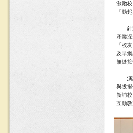
激勵校
「動起
針對
產業深
「校友
及早網
無縫接
演講結
與拔擢
新埔校
互動教