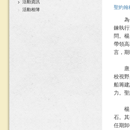
活動資訊
聖約翰
活動相簿
為借重
鍊執行
問。楊
帶領高
言，期
唐彥博
校視野
船籌建
力。聖
楊慶煜
石。其
任期卸