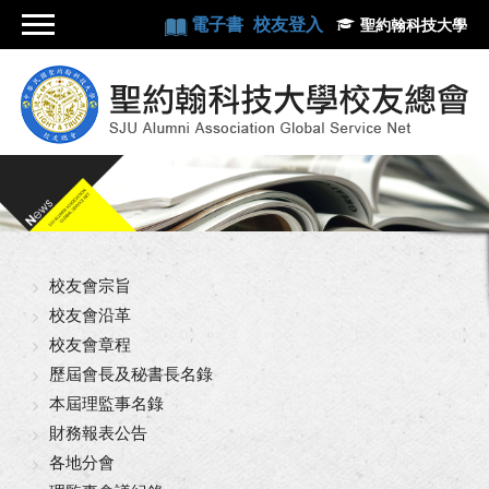
電子書
校友登入
聖約翰科技大學
校友會宗旨
校友會沿革
校友會章程
歷屆會長及秘書長名錄
本屆理監事名錄
財務報表公告
各地分會