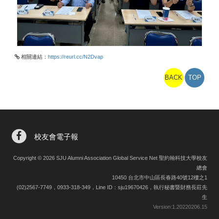
相關連結：
https://reurl.cc/N2Dvap
BACK
TOP
校友會電子報
Copyright © 2026 SJU Alumni Association Global Service Net 聖約翰科技大學校友
總會
10450 台北市中山區長春路40號12樓之1
(02)2567-7749，0933-318-349，Line ID：sju19670426，執行秘書暨財務長莊先
生
Version:
1.20220206.15