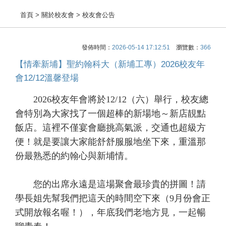
首頁
> 關於校友會 > 校友會公告
發佈時間：
2026-05-14 17:12:51
瀏覽數：
366
【情牽新埔】聖約翰科大（新埔工專）2026校友年
會12/12溫馨登場
2026校友年會將於12/12（六）舉行，校友總
會特別為大家找了一個超棒的新場地～新店靚點
飯店。這裡不僅宴會廳挑高氣派，交通也超級方
便！就是要讓大家能舒舒服服地坐下來，重溫那
份最熟悉的約翰心與新埔情。
您的出席永遠是這場聚會最珍貴的拼圖！請
學長姐先幫我們把這天的時間空下來（9月份會正
式開放報名喔！），年底我們老地方見，一起暢