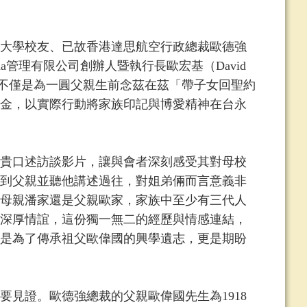
大學校友、已故香港達思航空行政總裁歐德強
asha管理有限公司創辦人暨執行長歐宏基（David
此行不僅是為一圓父親生前念茲在茲「帶子女回聖約
基金，以實際行動將家族印記與博愛精神在台永
貴口述訪談影片，讓與會者深刻感受其對母校
到父親並聽他講述過往，對姐弟倆而言意義非
母親潘家還是父親歐家，家族中至少有三代人
深厚情誼，這份獨一無二的經歷與情感連結，
是為了傳承祖父歐偉國的興學遺志，更是期盼
證。歐德強總裁的父親歐偉國先生為1918