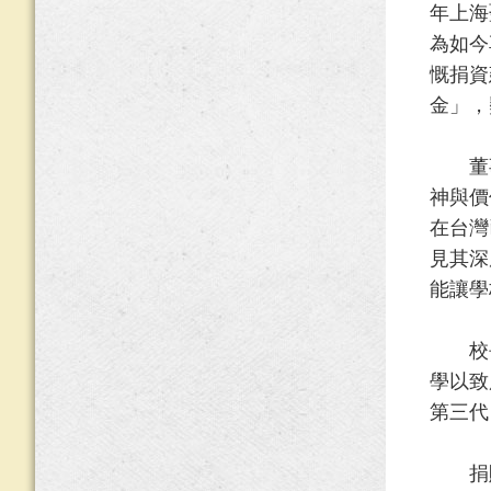
年上海
為如今
慨捐資
金」，
董事
神與價
在台灣
見其深
能讓學
校長
學以致
第三代
捐贈