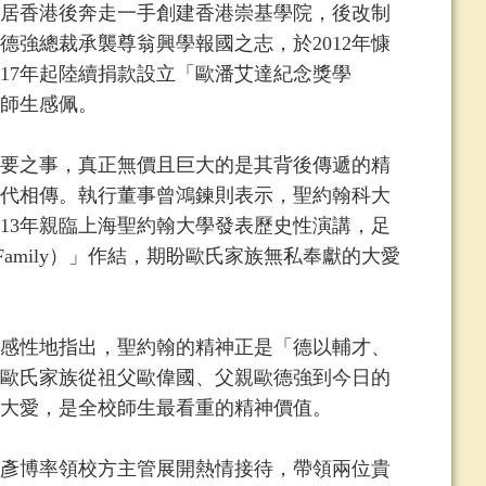
移居香港後奔走一手創建香港崇基學院，後改制
強總裁承襲尊翁興學報國之志，於2012年慷
17年起陸續捐款設立「歐潘艾達紀念獎學
師生感佩。
要之事，真正無價且巨大的是其背後傳遞的精
代相傳。執行董事曾鴻鍊則表示，聖約翰科大
913年親臨上海聖約翰大學發表歷史性演講，足
 Family）」作結，期盼歐氏家族無私奉獻的大愛
感性地指出，聖約翰的精神正是「德以輔才、
歐氏家族從祖父歐偉國、父親歐德強到今日的
大愛，是全校師生最看重的精神價值。
彥博率領校方主管展開熱情接待，帶領兩位貴