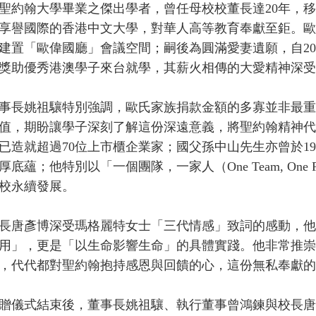
聖約翰大學畢業之傑出學者，曾任母校校董長達20年，
享譽國際的香港中文大學，對華人高等教育奉獻至鉅。歐德
建置「歐偉國廳」會議空間；嗣後為圓滿愛妻遺願，自20
獎助優秀港澳學子來台就學，其薪火相傳的大愛精神深受
長姚祖驤特別強調，歐氏家族捐款金額的多寡並非最重
值，期盼讓學子深刻了解這份深遠意義，將聖約翰精神代
已造就超過70位上市櫃企業家；國父孫中山先生亦曾於1
厚底蘊；他特別以「一個團隊，一家人（One Team, One
校永續發展。
唐彥博深受瑪格麗特女士「三代情感」致詞的感動，他
用」，更是「以生命影響生命」的具體實踐。他非常推崇
，代代都對聖約翰抱持感恩與回饋的心，這份無私奉獻的
儀式結束後，董事長姚祖驤、執行董事曾鴻鍊與校長唐