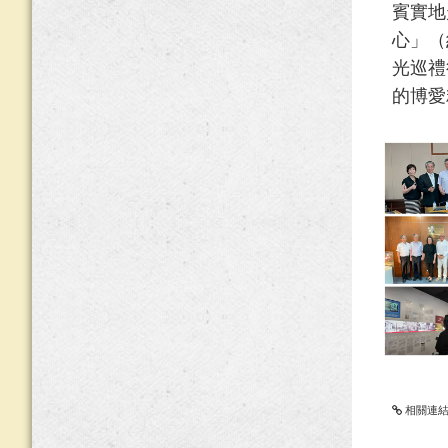
賓實地
心」（
光巡禮
的博愛
相關連