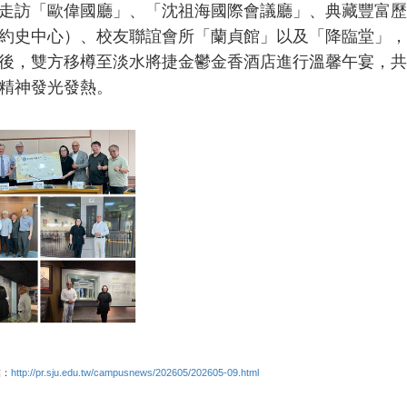
走訪「歐偉國廳」、「沈祖海國際會議廳」、典藏豐富歷
約史中心）、校友聯誼會所「蘭貞館」以及「降臨堂」，
後，雙方移樽至淡水將捷金鬱金香酒店進行溫馨午宴，共
精神發光發熱。
結：
http://pr.sju.edu.tw/campusnews/202605/202605-09.html