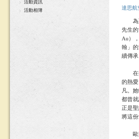
活動資訊
達思航
活動相簿
為延
先生的
Au）
翰」的
續傳承
在捐
的熱愛
凡。她
都曾就
正是聖
將這份
歐氏家