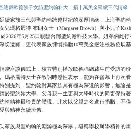
空總裁歐德強子女訪聖約翰科大 捐十萬美金延續三代情緣
續家族三代與聖約翰跨越世紀的深厚情緣，上海聖約翰
女兒瑪格麗特·布朗女士（Margaret Brown）與小兒子K
，於2026年5月25日親臨台灣聖約翰科技大學。姐弟倆
深切遺願，更代表家族慷慨捐贈10萬美金挹注校務發展
。
贈座談儀式上，校方特別播放歐德強總裁生前受訪的珍
。瑪格麗特女士在致詞時感性表示，能夠在螢幕上再次看
特別提到，聖約翰對其家族具有極為深遠的影響，無論是
讀於聖約翰大學。父母親一生更與大學時代的同窗保持著
約翰精神最珍貴的體現。此次以父親之名進行捐贈，不僅
愛與精神永續流傳。
族與聖約翰的淵源極為深厚，堪稱學校辦學精神的重要見