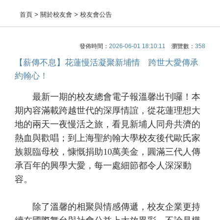
首頁
> 關於校友會 > 校友會公告
發佈時間：
2026-06-01 18:10:11
瀏覽數：
358
【薪傳不息】花蓮慢活凝聚新埔情 跨世大愛傳承
約翰心！
最新一期的校友總會電子報溫馨出刊囉！本
期內容滿載跨越世代的深厚情誼，從花蓮理想大
地的兩天一夜慢活之旅，看見新埔人同舟共濟的
熱血與歡唱；到上海聖約翰大學校友後代歐氏家
族親臨母校，慷慨捐助10萬美金，圓滿三代人傳
承百年的興學大愛，每一處細節都令人深深動
容。
除了溫馨的相聚與情感傳遞，校友企業更持