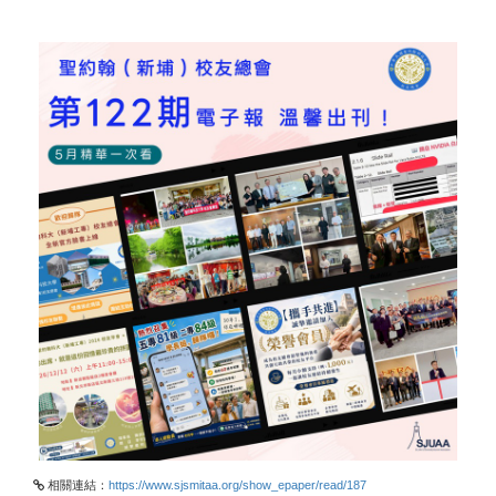
相關連結：
https://www.sjsmitaa.org/show_epaper/read/187