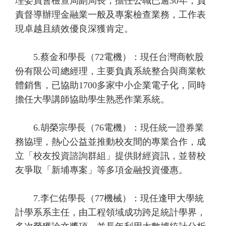
理委員會檢查局副局長，擔任公職已逾30年，負
責督導辦理金融業一般及專案檢查業務，工作表
現卓越且績效優良深獲肯定。
5.蔡金和學長（72電機）：現任台灣商軟股
份有限公司總經理，主要負責系統整合與商業軟
體銷售，已協助1700多家中小企業電子化，同時
擔任大學講師協助學生熟悉作業系統。
6.胡榮宗學長（76電機）：現任統一證券業
務協理，熱心公益並推動校友間的專業合作，成
立「校友投資諮詢群組」提供財經資訊，並替校
友爭取「新埔專案」等多項金融投資優惠。
7.李仁佑學長（77機械）：現任逢甲大學統
計學系系主任，由工程領域成功跨足統計學界，