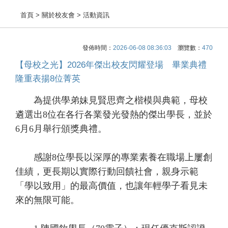
首頁
> 關於校友會 > 活動資訊
發佈時間：
2026-06-08 08:36:03
瀏覽數：
470
【母校之光】2026年傑出校友閃耀登場 畢業典禮
隆重表揚8位菁英
為提供學弟妹見賢思齊之楷模與典範，母校
遴選出8位在各行各業發光發熱的傑出學長，並於
6月6月舉行頒獎典禮。
感謝8位學長以深厚的專業素養在職場上屢創
佳績，更長期以實際行動回饋社會，親身示範
「學以致用」的最高價值，也讓年輕學子看見未
來的無限可能。