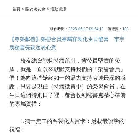
首頁
> 關於校友會 > 活動資訊
發佈時間：
2026-06-17 09:54:13
瀏覽數：
183
【尊榮獻禮】榮譽會員專屬客製化生日驚喜 李宇
宸秘書長親送表心意
校友總會能夠持續茁壯，背後最堅實的後
盾，就是一直以來默默支持我們的「榮譽會員」
們！為向這些始終如一的鼎力支持表達最深的感
謝，只要是現任（持續繳費中）的榮譽會員，在
生日這個特別日子裡，都會收到秘書處精心準備
的專屬賀禮：
1.獨一無二的客製化大賀卡：滿載最誠摯的
祝福！