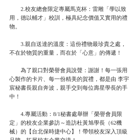
2.校友總會限定專屬馬克杯：雷雕「學以致
用，德以輔才」校訓，極具紀念價值又實用的禮
物。
3.親自送達的溫度：這份禮物最珍貴之處，
不在於物質的重量，而在於「心意」的傳遞！
為了親口對榮譽會員說聲：謝謝！每一張用
心製作的卡片、每一份精美的賀禮，都是由 李宇
宸秘書長親自奔波，親手交到每位壽星學長的手
中！
4.專屬活動：8/1秘書處舉辦「榮譽會員限
定」的校友企業參訪～造訪杜黃旭學長（62機
械）的【台北保時捷中心】！帶領校友深入頂級