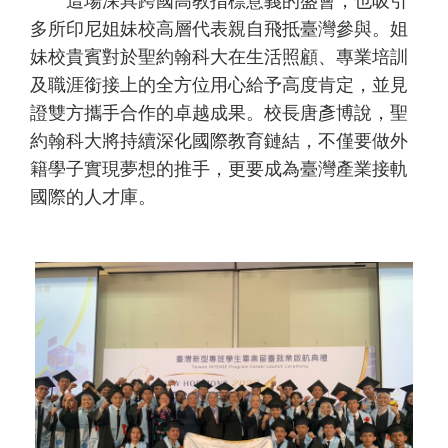
這場深具跨國高教指標意義的盛會，也吸引
多所印尼姐妹校高層代表親自飛抵臺灣參與。姐
妹校貴賓對於聖約翰科大在生活照顧、專業培訓
及職涯銜接上的全方位用心給予高度肯定，並見
證雙方攜手合作的卓越成果。校長唐彥博說，聖
約翰科大將持續深化國際教育鏈結，不僅要做外
籍學子實現夢想的推手，更要成為臺灣產業接軌
國際的人才庫。