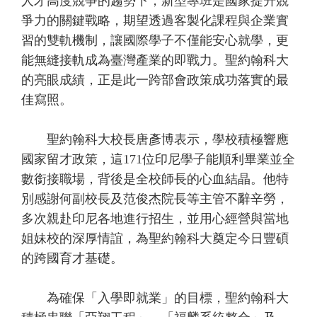
人才高度競爭的趨勢下，新型專班是國家提升競
爭力的關鍵戰略，期望透過客製化課程與企業實
習的雙軌機制，讓國際學子不僅能安心就學，更
能無縫接軌成為臺灣產業的即戰力。聖約翰科大
的亮眼成績，正是此一跨部會政策成功落實的最
佳寫照。
聖約翰科大校長唐彥博表示，學校積極響應
國家留才政策，這171位印尼學子能順利畢業並全
數銜接職場，背後是全校師長的心血結晶。他特
別感謝何副校長及范俊杰院長等主管不辭辛勞，
多次親赴印尼各地進行招生，並用心經營與當地
姐妹校的深厚情誼，為聖約翰科大奠定今日豐碩
的跨國育才基礎。
為確保「入學即就業」的目標，聖約翰科大