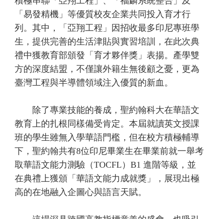
積極串聯「亞翔工程」、「福麟系統整合」及
「易發精機」等優質校友企業共同投入育才行
列。其中，「亞翔工程」因招收最多印尼專班學
生，提供完善的生活津貼與實習培訓，在此次典
禮中獲教育部頒發「育才夥伴獎」表揚。產學雙
方的深度結盟，不僅讓外籍生無後顧之憂，更為
臺灣工程與半導體領域注入優質的新血。
除了專業技能的養成，聖約翰科大在華語文
教育上的扎根同樣備受肯定。本屆就讀英文授課
班的學生雖無入學華語門檻，但在校方積極輔導
下，聖約翰共有8位印尼畢業生在畢業前就一舉考
取華語文能力測驗（TOCFL）B1 進階等級，並
在典禮上獲頒「華語文能力成就獎」，展現出極
高的在地融入企圖心與語言天賦。