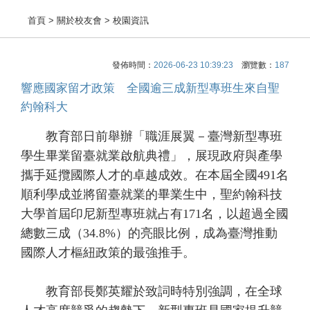
首頁
> 關於校友會 > 校園資訊
發佈時間：
2026-06-23 10:39:23
瀏覽數：
187
響應國家留才政策 全國逾三成新型專班生來自聖
約翰科大
教育部日前舉辦「職涯展翼－臺灣新型專班
學生畢業留臺就業啟航典禮」，展現政府與產學
攜手延攬國際人才的卓越成效。在本屆全國491名
順利學成並將留臺就業的畢業生中，聖約翰科技
大學首屆印尼新型專班就占有171名，以超過全國
總數三成（34.8%）的亮眼比例，成為臺灣推動
國際人才樞紐政策的最強推手。
教育部長鄭英耀於致詞時特別強調，在全球