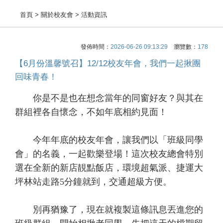
首頁
> 關於校友會 > 活動資訊
發佈時間：
2026-06-26 09:13:29
瀏覽數：
178
【6月份溫馨號召】12/12校友年會，我們一起揪團
回味青春！
你是不是也在想念當年的同窗好友？與其在
群組裡各自懷念，不如年底相約見面！
今年年底的校友年會，讓我們以「班級同學
會」的名義，一起歡樂登場！這次校友總會特別
選在全新的新店靚點飯店，環境超氣派、捷運大
坪林站走路5分鐘就到，交通超級方便。
別再猶豫了，現在就複製這條訊息丟進您的