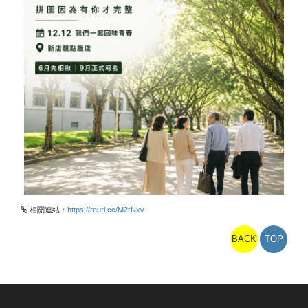
相關連結：
https://reurl.cc/M2rNxv
BACK
TOP