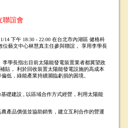
友聯誼會
11/14
下午
18:30 - 22:00
在
台北市內湖區 健格科
數位藝文中心林慧真主任參與聯誼，
享用李學長
，
李學長指出目前太陽能發電裝置業者都冀望政
補貼，
利於回收裝置太陽能發電設施的高成本
率偏低，綠能產業持續瀕臨虧損的困境。
力基礎建設
,
以區域合作方式經營，利用太陽能
高農產品價值並協助銷售，建立互利合作的營運