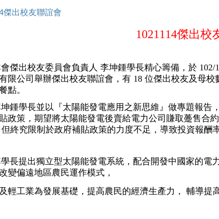
114傑出校友聯誼會
1021114
傑出校
本會傑出校友委員會負責人 李坤鍾學長精心籌備，於
102/
有限公司舉辦傑出校友聯誼會，有
18
位傑出校友及母校
餐點。
李坤鍾學長並以『太陽能發電應用之新思維』做專題報告
貼政策
，
期望將太陽能發電後賣給電力公司賺取躉售合約
但終究限制於政府補貼政策的力度不足，導致投資報酬
李學長提出獨立型太陽能發電系統，配合開發中國家的電
改變偏遠地區農民運作模式，
及輕工業為發展基礎，提高農民的經濟生產力，
輔導提