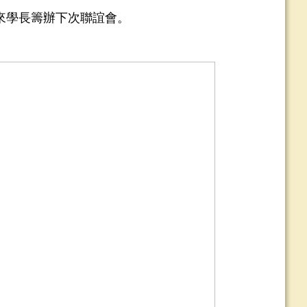
來學長籌辦下次聯誼會。