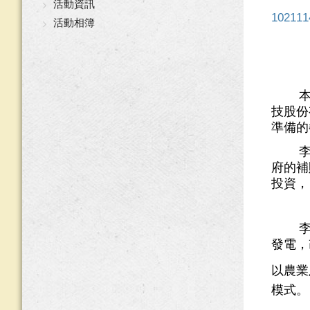
活動資訊
1021
活動相簿
技股份
準備的
府的補
投資，
發電，
以農業
模式。